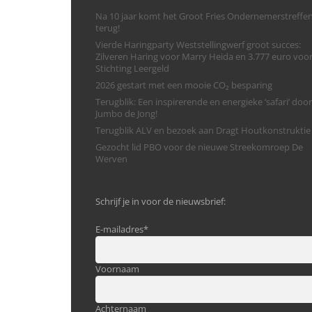
Na 10 jaar komt het Groot Fries Ondernemerstreffe
terug!
Vierde Haringparty Weststellingwerf groot succes:
Zilveren Haring voor Marry Heida en 3.777 euro voo
Stichting Leergeld
2026 gestart met een mooie CO₂ besparing
Terugblik: Een inspirerende en energieke ‘safari’ door
Jumbo de Jong!
Terugblik ALV en bezoek aan Dragt Houtkonstruktie
Gezocht lid PBO voor de nieuwe Streekomroep De
Werven
Schrijf je in voor de nieuwsbrief:
E-mailadres
*
Voornaam
Achternaam