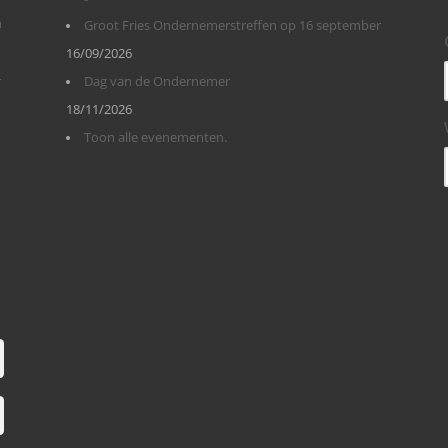
n
Groot Fries Ondernemerstreffen op 16 september
16/09/2026
r
Dag van de Ondernemer
18/11/2026
Toon alle evenementen.