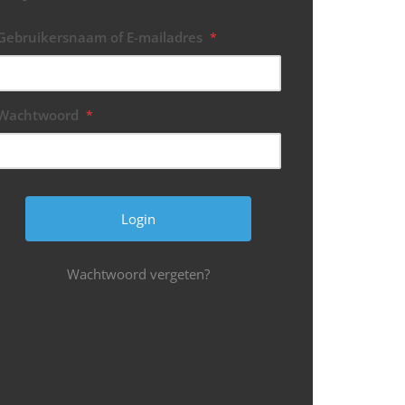
Gebruikersnaam of E-mailadres
*
Wachtwoord
*
Wachtwoord vergeten?