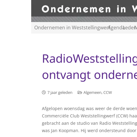
Ondernemen in Weststellingwerf
Agenda
Leden
N
RadioWeststellin
ontvangt ondern
7 jaar geleden
Algemeen
,
CCW
Afgelopen woensdag was weer de derde woen
Commerciële Club Weststellingwerf (CCW) haa
gebracht aan de studio van Radio Weststellin
was Jan Koopman. Hij werd ondersteund door 