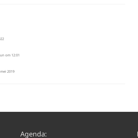
022
jun om 12:01
 mei 2019
Agenda: