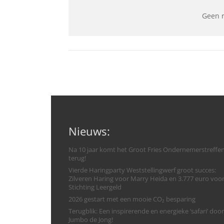
Geen 
Nieuws:
Na 10 jaar komt het Groot Fries Ondernemerstreffe
terug!
Vierde Haringparty Weststellingwerf groot succes:
Zilveren Haring voor Marry Heida en 3.777 euro voo
Stichting Leergeld
2026 gestart met een mooie CO₂ besparing
Terugblik: Een inspirerende en energieke ‘safari’ door
Jumbo de Jong!