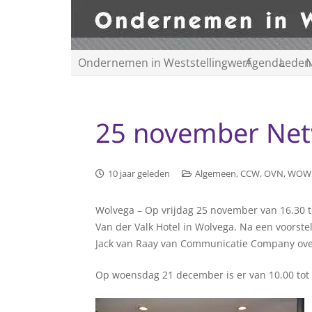
Ondernemen in Weststellingwerf
Agenda
Leden
N
25 november Net
10 jaar geleden
Algemeen
,
CCW
,
OVN
,
WOW
Wolvega – Op vrijdag 25 november van 16.30 to
Van der Valk Hotel in Wolvega. Na een voorst
Jack van Raay van Communicatie Company over h
Op woensdag 21 december is er van 10.00 tot 