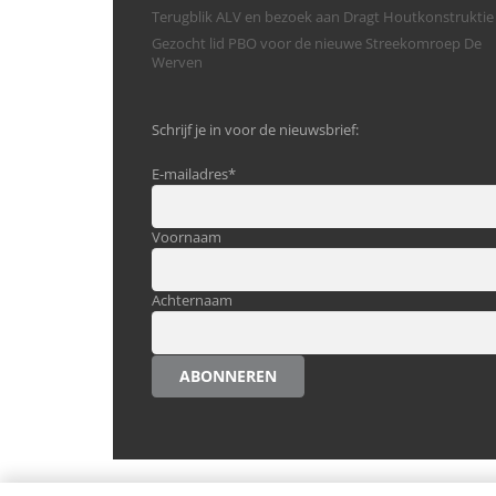
Terugblik ALV en bezoek aan Dragt Houtkonstruktie
Gezocht lid PBO voor de nieuwe Streekomroep De
Werven
Schrijf je in voor de nieuwsbrief:
E-mailadres
*
Voornaam
Achternaam
ABONNEREN