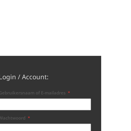
Login / Account:
Gebruikersnaam of E-mailadres
*
Wachtwoord
*