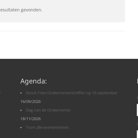
resultaten gevonden.
Agenda:
n
Groot Fries Ondernemerstreffen op 16 september
16/09/2026
r
Dag van de Ondernemer
18/11/2026
Toon alle evenementen.