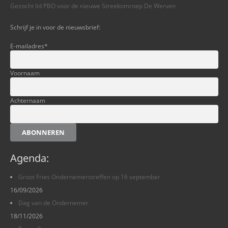
Gezocht lid PBO voor de nieuwe Streekomroep De Werven
Schrijf je in voor de nieuwsbrief:
E-mailadres
*
Voornaam
Achternaam
ABONNEREN
Agenda:
Groot Fries Ondernemerstreffen op 16 september
16/09/2026
Dag van de Ondernemer
18/11/2026