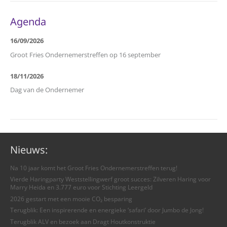
Agenda
16/09/2026
Groot Fries Ondernemerstreffen op 16 september
18/11/2026
Dag van de Ondernemer
Nieuws:
Na 10 jaar komt het Groot Fries Ondernemerstreffen terug!
Vierde Haringparty Weststellingwerf groot succes: Zilveren Haring voor
Marry Heida en 3.777 euro voor Stichting Leergeld
2026 gestart met een mooie CO₂ besparing
Terugblik: Een inspirerende en energieke ‘safari’ door Jumbo de Jong!
Terugblik ALV en bezoek aan Dragt Houtkonstruktie