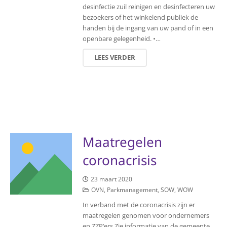
desinfectie zuil reinigen en desinfecteren uw
bezoekers of het winkelend publiek de
handen bij de ingang van uw pand of in een
openbare gelegenheid. •…
LEES VERDER
Maatregelen
coronacrisis
23 maart 2020
OVN
,
Parkmanagement
,
SOW
,
WOW
In verband met de coronacrisis zijn er
maatregelen genomen voor ondernemers
en ZZP’ers Zie informatie van de gemeente