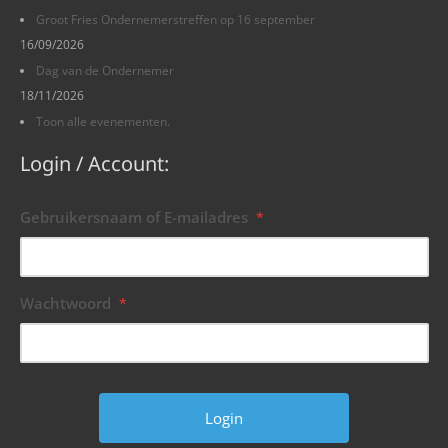
Groot Fries Ondernemerstreffen op 16 september
16/09/2026
Dag van de Ondernemer
18/11/2026
Toon alle evenementen.
Login / Account:
Gebruikersnaam of E-mailadres
*
Wachtwoord
*