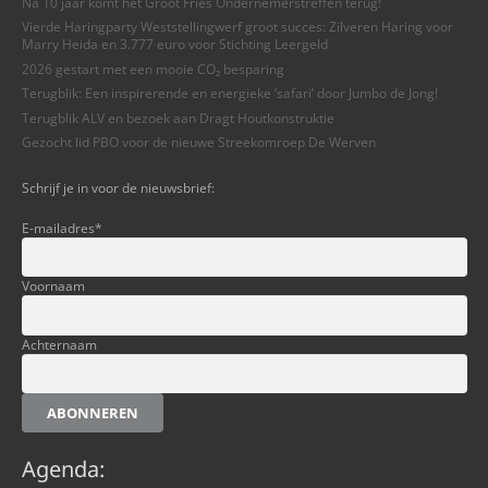
Na 10 jaar komt het Groot Fries Ondernemerstreffen terug!
Vierde Haringparty Weststellingwerf groot succes: Zilveren Haring voor
Marry Heida en 3.777 euro voor Stichting Leergeld
2026 gestart met een mooie CO₂ besparing
Terugblik: Een inspirerende en energieke ‘safari’ door Jumbo de Jong!
Terugblik ALV en bezoek aan Dragt Houtkonstruktie
Gezocht lid PBO voor de nieuwe Streekomroep De Werven
Schrijf je in voor de nieuwsbrief:
E-mailadres
*
Voornaam
Achternaam
ABONNEREN
Agenda: