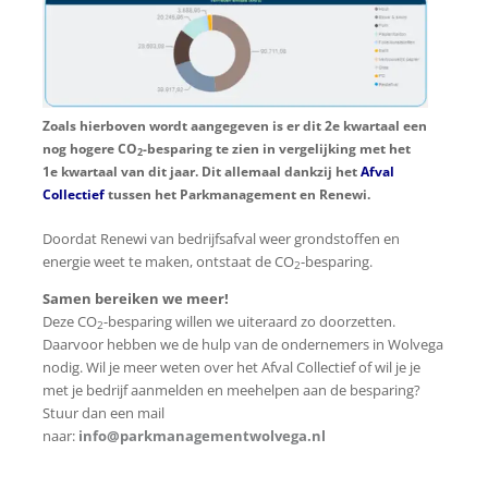
Zoals hierboven wordt aangegeven is er dit 2e kwartaal een
nog hogere CO
-besparing te zien in vergelijking met het
2
1e kwartaal van dit jaar. Dit allemaal dankzij het
Afval
Collectief
tussen het Parkmanagement en Renewi.
Doordat Renewi van bedrijfsafval weer grondstoffen en
energie weet te maken, ontstaat de CO
-besparing.
2
Samen bereiken we meer!
Deze CO
-besparing willen we uiteraard zo doorzetten.
2
Daarvoor hebben we de hulp van de ondernemers in Wolvega
nodig. Wil je meer weten over het Afval Collectief of wil je je
met je bedrijf aanmelden en meehelpen aan de besparing?
Stuur dan een mail
naar:
info@parkmanagementwolvega.nl