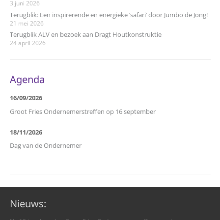
3 juni 2026
Terugblik: Een inspirerende en energieke ‘safari’ door Jumbo de Jong!
21 mei 2026
Terugblik ALV en bezoek aan Dragt Houtkonstruktie
24 april 2026
Agenda
16/09/2026
Groot Fries Ondernemerstreffen op 16 september
18/11/2026
Dag van de Ondernemer
Nieuws: