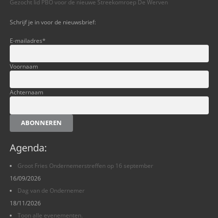
Gezocht lid PBO voor de nieuwe Streekomroep De Werven
Schrijf je in voor de nieuwsbrief:
E-mailadres
*
Voornaam
Achternaam
ABONNEREN
Agenda:
Groot Fries Ondernemerstreffen op 16 september
16/09/2026
Dag van de Ondernemer
18/11/2026
Toon alle evenementen.