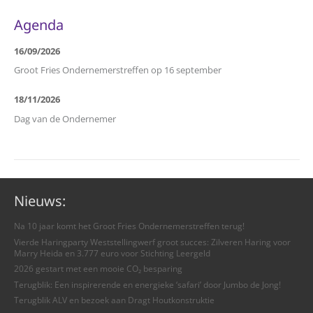
Agenda
16/09/2026
Groot Fries Ondernemerstreffen op 16 september
18/11/2026
Dag van de Ondernemer
Nieuws:
Na 10 jaar komt het Groot Fries Ondernemerstreffen terug!
Vierde Haringparty Weststellingwerf groot succes: Zilveren Haring voor
Marry Heida en 3.777 euro voor Stichting Leergeld
2026 gestart met een mooie CO₂ besparing
Terugblik: Een inspirerende en energieke ‘safari’ door Jumbo de Jong!
Terugblik ALV en bezoek aan Dragt Houtkonstruktie