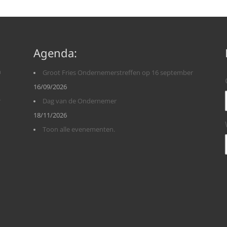
Agenda:
n
Groot Fries Ondernemerstreffen op 16 september
16/09/2026
r
Dag van de Ondernemer
18/11/2026
Toon alle evenementen.