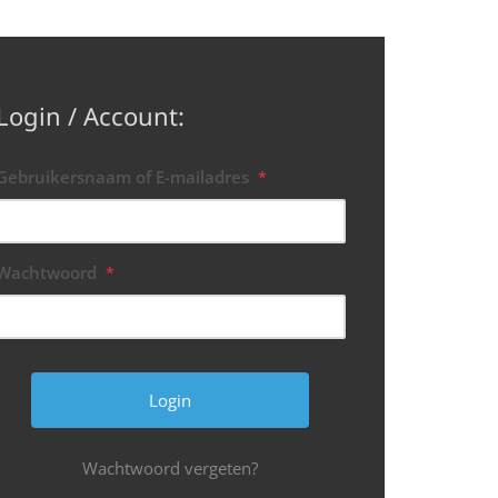
Login / Account:
Gebruikersnaam of E-mailadres
*
Wachtwoord
*
Wachtwoord vergeten?