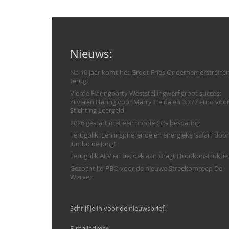
Nieuws:
Na 10 jaar komt het Groot Fries Ondernemerstreffe
terug!
Vierde Haringparty Weststellingwerf groot succes:
Zilveren Haring voor Marry Heida en 3.777 euro voo
Stichting Leergeld
2026 gestart met een mooie CO₂ besparing
Terugblik: Een inspirerende en energieke ‘safari’ door
Jumbo de Jong!
Terugblik ALV en bezoek aan Dragt Houtkonstruktie
Gezocht lid PBO voor de nieuwe Streekomroep De
Werven
Schrijf je in voor de nieuwsbrief:
E-mailadres
*