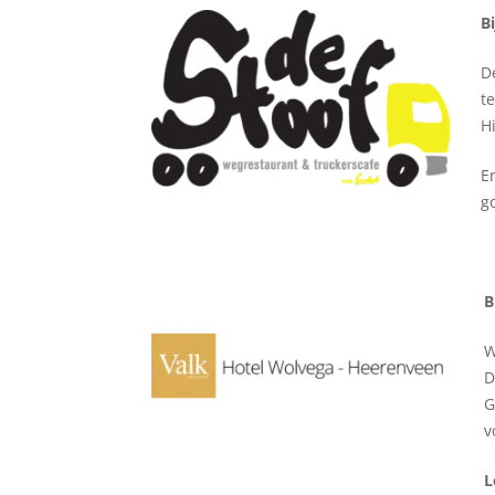
B
D
t
H
E
g
B
W
D
G
v
L