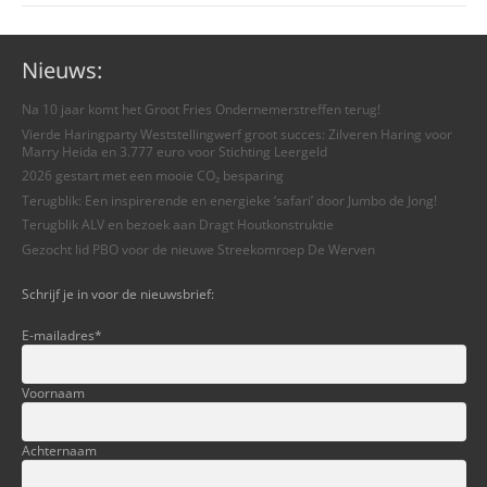
Nieuws:
Na 10 jaar komt het Groot Fries Ondernemerstreffen terug!
Vierde Haringparty Weststellingwerf groot succes: Zilveren Haring voor
Marry Heida en 3.777 euro voor Stichting Leergeld
2026 gestart met een mooie CO₂ besparing
Terugblik: Een inspirerende en energieke ‘safari’ door Jumbo de Jong!
Terugblik ALV en bezoek aan Dragt Houtkonstruktie
Gezocht lid PBO voor de nieuwe Streekomroep De Werven
Schrijf je in voor de nieuwsbrief:
E-mailadres
*
Voornaam
Achternaam