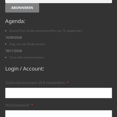
ABONNEREN
Agenda:
Groot Fries Ondernemerstreffen op 16 september
16/09/2026
Dag van de Ondernemer
18/11/2026
Toon alle evenementen.
Login / Account:
Gebruikersnaam of E-mailadres
*
Wachtwoord
*