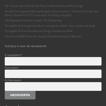
Na 10 jaar komt het Groot Fries Ondernemerstreffen terug!
Vierde Haringparty Weststellingwerf groot succes: Zilveren Haring voor
Marry Heida en 3.777 euro voor Stichting Leergeld
2026 gestart met een mooie CO₂ besparing
Terugblik: Een inspirerende en energieke ‘safari’ door Jumbo de Jong!
Terugblik ALV en bezoek aan Dragt Houtkonstruktie
Gezocht lid PBO voor de nieuwe Streekomroep De Werven
Schrijf je in voor de nieuwsbrief:
E-mailadres
*
Voornaam
Achternaam
ABONNEREN