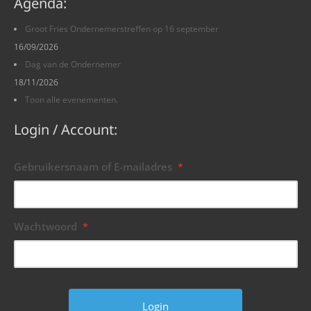
Agenda:
Groot Fries Ondernemerstreffen op 16 september
16/09/2026
Dag van de Ondernemer
18/11/2026
Toon alle evenementen.
Login / Account:
Gebruikersnaam of E-mailadres
*
Wachtwoord
*