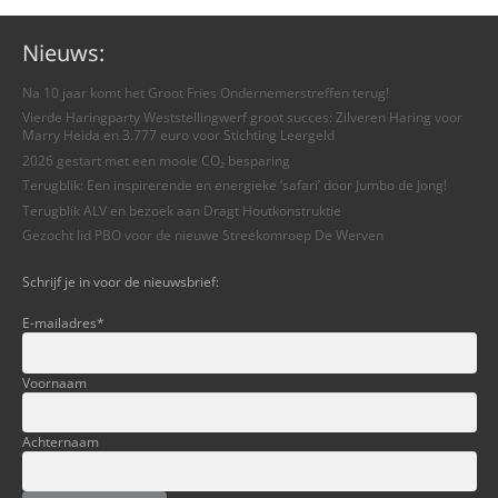
Nieuws:
Na 10 jaar komt het Groot Fries Ondernemerstreffen terug!
Vierde Haringparty Weststellingwerf groot succes: Zilveren Haring voor
Marry Heida en 3.777 euro voor Stichting Leergeld
2026 gestart met een mooie CO₂ besparing
Terugblik: Een inspirerende en energieke ‘safari’ door Jumbo de Jong!
Terugblik ALV en bezoek aan Dragt Houtkonstruktie
Gezocht lid PBO voor de nieuwe Streekomroep De Werven
Schrijf je in voor de nieuwsbrief:
E-mailadres
*
Voornaam
Achternaam