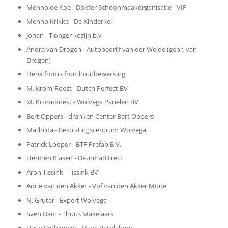
Menno de Koe - Dokter Schoonmaakorganisatie - VIP
Menno Krikke - De Kinderkei
Johan - Tjonger kozijn b.v
Andre van Drogen - Autobedrijf van der Weide (gebr. van
Drogen)
Henk from - fromhoutbewerking
M. Krom-Roest - Dutch Perfect BV
M. Krom-Roest - Wolvega Panelen BV
Bert Oppers - dranken Center Bert Oppers
Mathilda - Bestratingscentrum Wolvega
Patrick Looper - BTF Prefab B.V.
Hermen Klasen - DeurmatDirect
Aron Tissink - Tissink BV
Adrie van den Akker - Vof van den Akker Mode
N. Gruter - Expert Wolvega
Sven Dam - Thuus Makelaars
Haye Bethlehem - Haye Bethlehem