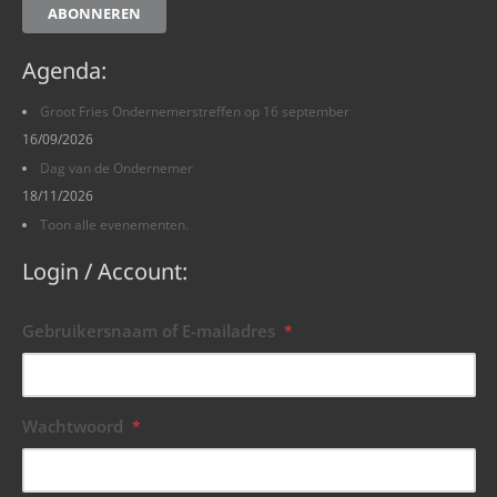
ABONNEREN
Agenda:
Groot Fries Ondernemerstreffen op 16 september
16/09/2026
Dag van de Ondernemer
18/11/2026
Toon alle evenementen.
Login / Account:
Gebruikersnaam of E-mailadres
*
Wachtwoord
*