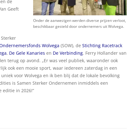
sen de
Van Geeft
Onder de aanwezigen werden diverse prijzen verloot,
beschikbaar gesteld door ondernemers uit Wolvega.
 Sterker
g Ondernemersfonds Wolvega
(SOW), de
Stichting Racetrack
ega
,
De Gele Kanaries
en
De Verbinding
. Ferry Hollander van
reden terug op avond. „Er was veel publiek, waaronder ook
lijk ook een mooie sport, waar iedereen zaterdag in een
 uniek voor Wolvega en ik ben blij dat de lokale bevolking
edities is Samen Sterker Ondernemen inmiddels een
 editie in 2026!”