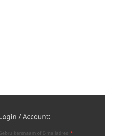
Login / Account:
Gebruikersnaam of E-mailadres
*