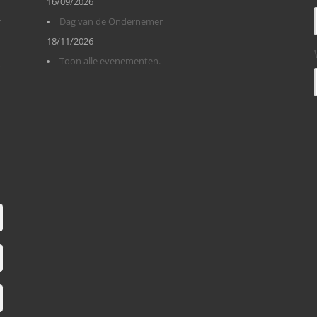
16/09/2026
r
Dag van de Ondernemer
18/11/2026
Toon alle evenementen.