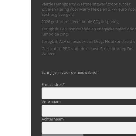
Vierde Haringparty Weststellingwerf groot succes:
Zilveren Haring voor Marry Heida en 3.777 euro voo
Stichting Leergeld
2026 gestart met een mooie CO₂ besparing
Terugblik: Een inspirerende en energieke ‘safari’ door
Jumbo de Jong!
Terugblik ALV en bezoek aan Dragt Houtkonstruktie
Gezocht lid PBO voor de nieuwe Streekomroep De
Werven
Schrijf je in voor de nieuwsbrief:
E-mailadres
*
Voornaam
Achternaam