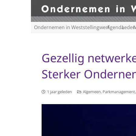
Ondernemen in Weststellingwerf
Agenda
Leden
N
Gezellig netwerk
Sterker Ondernem
1 jaar geleden
Algemeen
,
Parkmanagement