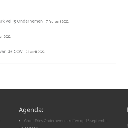
erk Veilig Ondernemen
7 februari 2022
er 2022
l van de CCW
24 april 2022
Agenda:
n
Groot Fries Ondernemerstreffen op 16 september