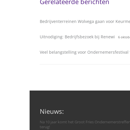
Gerelateerde berichten
Bedrijventerreinen Wolvega gaan voor Keurm
Uitnodiging: Bedrijfsbezoek bij Renewi
6 oktob
Veel belangstelling voor Ondernemersfestiva
Nieuws:
Na 10 jaar komt het Groot Fries Ondernemerstreffe
terug!