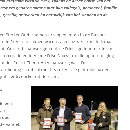
an drafbaan Victoria Park, tijdens de derde editie van het
mers genoten samen met hun collega’s, personeel, familie
s, gezellig netwerken én natuurlijk van het wedden op de
men Sterker Ondernemen-arrangementen in de Business
en de Premium Lounge waren zaterdag wederom helemaal
cht. Onder de aanwezigen ook de Friese gedeputeerde van
, recreatie en toerisme Friso Douwstra, die op uitnodiging
houder Roelof Theun Hoen aanwezig was. De
erdieping stond vol met bezoekers die gebruikmaakten
ratis entreeticket uit de krant.
al
n
de een
 van
n door
de Vandel.