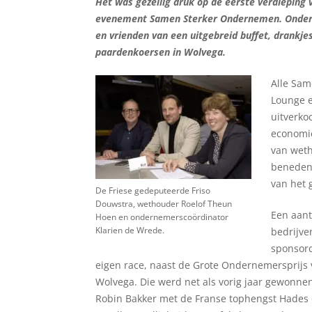
Het was gezellig druk op de eerste verdieping v
evenement Samen Sterker Ondernemen. Onderne
en vrienden van een uitgebreid buffet, drankje
paardenkoersen in Wolvega.
Alle Sa
Lounge 
uitverko
economie
van wet
benedenv
van het g
De Friese gedeputeerde Friso
Douwstra, wethouder Roelof Theun
Een aant
Hoen en ondernemerscoördinator
Klarien de Wrede.
bedrijve
sponsor
eigen race, naast de Grote Ondernemersprijs
Wolvega. Die werd net als vorig jaar gewonne
Robin Bakker met de Franse tophengst Hades 