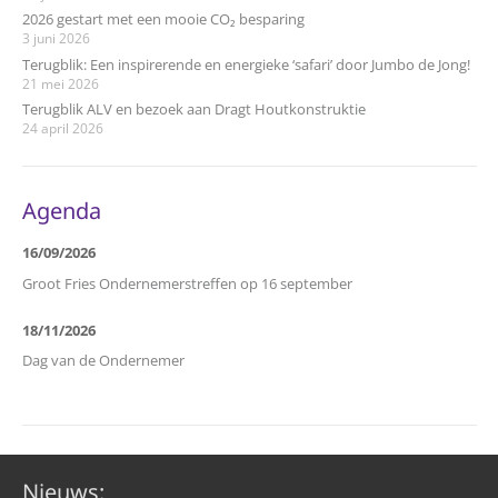
2026 gestart met een mooie CO₂ besparing
3 juni 2026
Terugblik: Een inspirerende en energieke ‘safari’ door Jumbo de Jong!
21 mei 2026
Terugblik ALV en bezoek aan Dragt Houtkonstruktie
24 april 2026
Agenda
16/09/2026
Groot Fries Ondernemerstreffen op 16 september
18/11/2026
Dag van de Ondernemer
Nieuws: