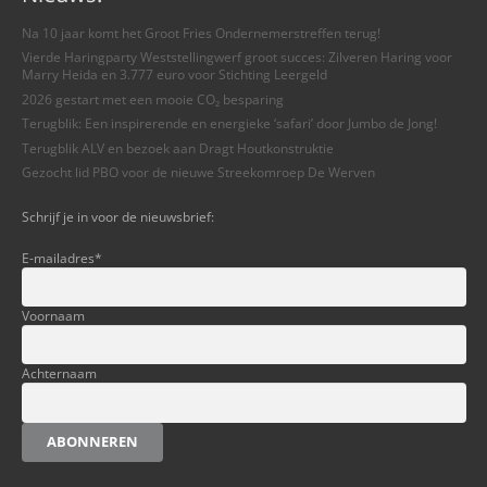
Na 10 jaar komt het Groot Fries Ondernemerstreffen terug!
Vierde Haringparty Weststellingwerf groot succes: Zilveren Haring voor
Marry Heida en 3.777 euro voor Stichting Leergeld
2026 gestart met een mooie CO₂ besparing
Terugblik: Een inspirerende en energieke ‘safari’ door Jumbo de Jong!
Terugblik ALV en bezoek aan Dragt Houtkonstruktie
Gezocht lid PBO voor de nieuwe Streekomroep De Werven
Schrijf je in voor de nieuwsbrief:
E-mailadres
*
Voornaam
Achternaam
ABONNEREN