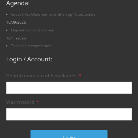
Agenda:
Groot Fries Ondernemerstreffen op 16 september
16/09/2026
Dag van de Ondernemer
18/11/2026
Toon alle evenementen.
Login / Account:
Gebruikersnaam of E-mailadres
*
Wachtwoord
*