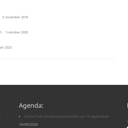
5 november 2018
n.
5 oktober 2020
ari 2023
Agenda:
n
Groot Fries Ondernemerstreffen op 16 september
16/09/2026