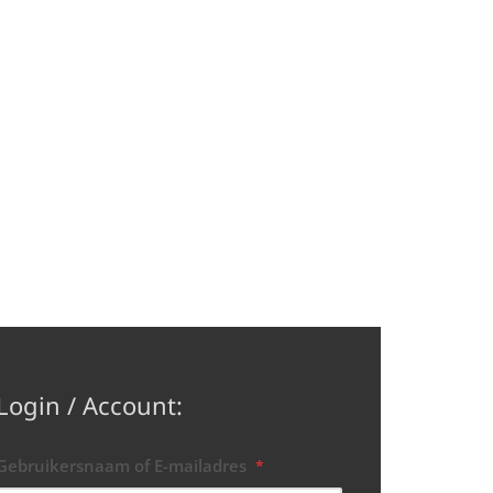
Login / Account:
Gebruikersnaam of E-mailadres
*