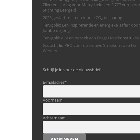
Zilveren Haring voor Marry Heida en 3.777 euro voo
Stichting Leergeld
2026 gestart met een mooie CO₂ besparing
Terugblik: Een inspirerende en energieke ‘safari’ door
Jumbo de Jong!
Terugblik ALV en bezoek aan Dragt Houtkonstruktie
Gezocht lid PBO voor de nieuwe Streekomroep De
Werven
Schrijf je in voor de nieuwsbrief:
E-mailadres
*
Voornaam
Achternaam
ABONNEREN