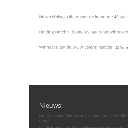
Heiwo Wolvega klaar voor de komende 40 jaar
Holding Hetebrij Bouw B.V. gaan nieuwbouwe
Winnaars van de WOW Valentijnsactie
22 febru
Nieuws:
Na 10 jaar komt het Groot Fries Ondernemerstreffe
terug!
Vierde Haringparty Weststellingwerf groot succes: