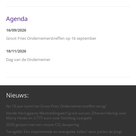
Agenda
16/09/2026
Groot Fries Ondernemerstreffen op 16 september
18/11/2026
Dag van de Ondernemer
Nieuws:
Na 10 jaar komt het Groot Fries Ondernemerstreffen terug!
Vierde Haringparty Weststellingwerf groot succes: Zilveren Haring voor
Marry Heida en 3.777 euro voor Stichting Leergeld
2026 gestart met een mooie CO₂ besparing
Terugblik: Een inspirerende en energieke ‘safari’ door Jumbo de Jong!