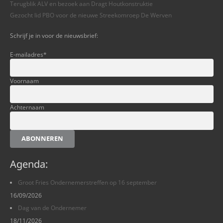
Terugblik ALV en bezoek aan Dragt Houtkonstruktie
Gezocht lid PBO voor de nieuwe Streekomroep De Werven
Schrijf je in voor de nieuwsbrief:
E-mailadres
*
Voornaam
Achternaam
ABONNEREN
Agenda:
Groot Fries Ondernemerstreffen op 16 september
16/09/2026
Dag van de Ondernemer
18/11/2026