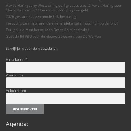
Vierde Haringparty Weststellingwerf groot succes: Zilveren Haring voor
Marry Heida en 3.777 euro voor Stichting Leergeld
2026 gestart met een mooie CO₂ besparing
Terugblik: Een inspirerende en energieke ‘safari’ door Jumbo de Jong!
Terugblik ALV en bezoek aan Dragt Houtkonstruktie
Gezocht lid PBO voor de nieuwe Streekomroep De Werven
Schrijf je in voor de nieuwsbrief:
E-mailadres
*
Voornaam
Achternaam
ABONNEREN
Agenda: