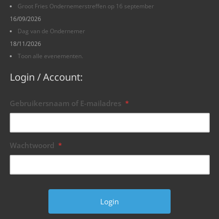
Groot Fries Ondernemerstreffen op 16 september
16/09/2026
Dag van de Ondernemer
18/11/2026
Toon alle evenementen.
Login / Account:
Gebruikersnaam of E-mailadres
*
Wachtwoord
*