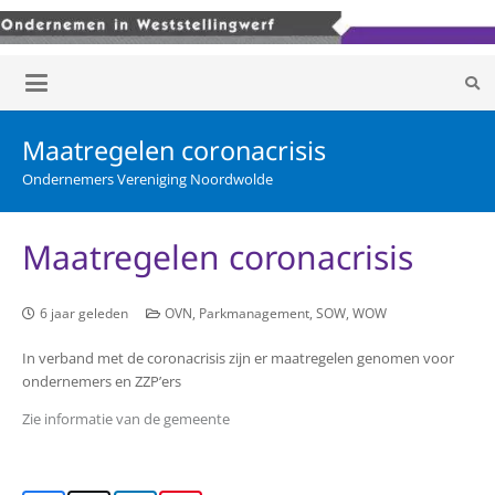
Maatregelen coronacrisis
Ondernemers Vereniging Noordwolde
Maatregelen coronacrisis
6 jaar geleden
OVN
,
Parkmanagement
,
SOW
,
WOW
In verband met de coronacrisis zijn er maatregelen genomen voor
ondernemers en ZZP’ers
Zie informatie van de gemeente