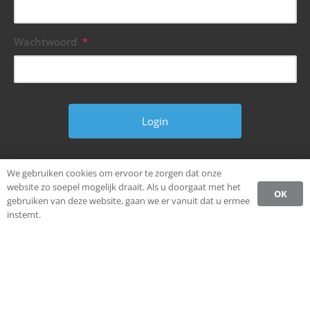
Wachtwoord
*
Wachtwoord vergeten?
We gebruiken cookies om ervoor te zorgen dat onze
website zo soepel mogelijk draait. Als u doorgaat met het
OK
gebruiken van deze website, gaan we er vanuit dat u ermee
instemt.
© Alle rechten voorbehouden.
Ondernemen in Weststellingwerf.
Privacybeleid CCW
Register
Login