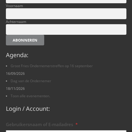
Voornaam
Achternaam
ABONNEREN
Agenda:
Groot Fries Ondernemerstreffen op 16 september
16/09/2026
Dag van de Ondernemer
18/11/2026
Toon alle evenementen.
Login / Account:
Gebruikersnaam of E-mailadres
*