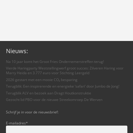
Nieuws:
Na 10 jaar komt het Groot Fries Ondernemerstreffen terug!
Vierde Haringparty Weststellingwerf groot succes: Zilveren Haring voor
Marry Heida en 3.777 euro voor Stichting Leergeld
2026 gestart met een mooie CO₂ besparing
Terugblik: Een inspirerende en energieke ‘safari’ door Jumbo de Jong!
Terugblik ALV en bezoek aan Dragt Houtkonstruktie
Gezocht lid PBO voor de nieuwe Streekomroep De Werven
Schrijf je in voor de nieuwsbrief:
E-mailadres
*