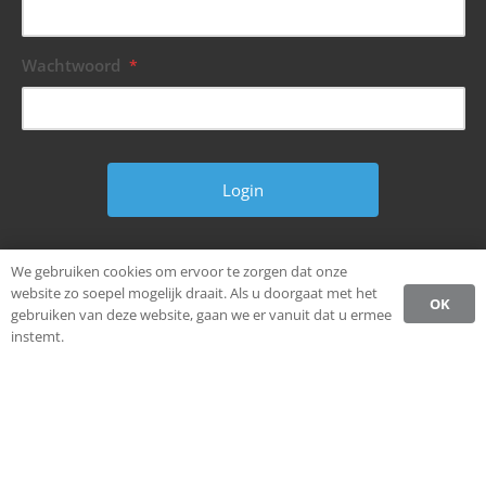
Wachtwoord
*
Wachtwoord vergeten?
We gebruiken cookies om ervoor te zorgen dat onze
website zo soepel mogelijk draait. Als u doorgaat met het
OK
gebruiken van deze website, gaan we er vanuit dat u ermee
instemt.
© Alle rechten voorbehouden.
Ondernemen in Weststellingwerf.
Privacybeleid CCW
Register
Login