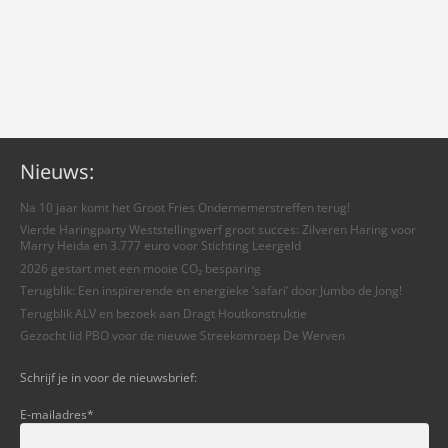
Nieuws:
Na 10 jaar komt het Groot Fries Ondernemerstreffen terug!
Vierde Haringparty Weststellingwerf groot succes: Zilveren Haring voor
Marry Heida en 3.777 euro voor Stichting Leergeld
2026 gestart met een mooie CO₂ besparing
Terugblik: Een inspirerende en energieke ‘safari’ door Jumbo de Jong!
Terugblik ALV en bezoek aan Dragt Houtkonstruktie
Gezocht lid PBO voor de nieuwe Streekomroep De Werven
Schrijf je in voor de nieuwsbrief:
E-mailadres
*