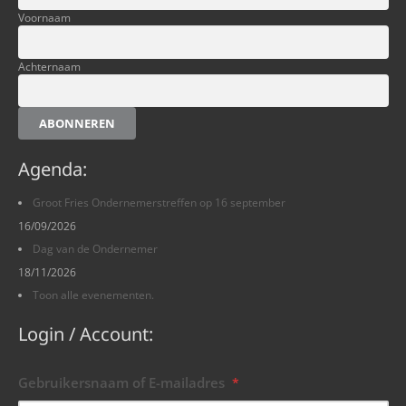
Voornaam
Achternaam
ABONNEREN
Agenda:
Groot Fries Ondernemerstreffen op 16 september
16/09/2026
Dag van de Ondernemer
18/11/2026
Toon alle evenementen.
Login / Account:
Gebruikersnaam of E-mailadres
*