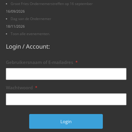
Groot Fries Ondernemerstreffen op 16 september
16/09/2026
Dag van de Ondernemer
18/11/2026
Toon alle evenementen.
Login / Account:
Gebruikersnaam of E-mailadres
*
Wachtwoord
*