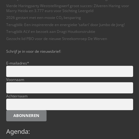
Vierde Haringparty Weststellingwerf groot succes: Zilveren Haring voor
Marry Heida en 3.777 euro voor Stichting Leergeld
2026 gestart met een mooie CO₂ besparing
Terugblik: Een inspirerende en energieke ‘safari’ door Jumbo de Jong!
Terugblik ALV en bezoek aan Dragt Houtkonstruktie
Gezocht lid PBO voor de nieuwe Streekomroep De Werven
Schrijf je in voor de nieuwsbrief:
E-mailadres
*
Voornaam
Achternaam
ABONNEREN
Agenda: