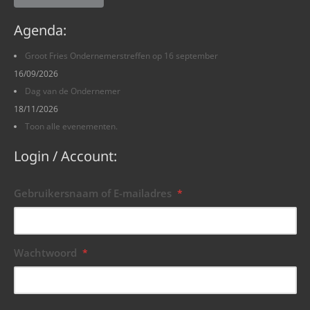
Agenda:
Groot Fries Ondernemerstreffen op 16 september
16/09/2026
Dag van de Ondernemer
18/11/2026
Toon alle evenementen.
Login / Account:
Gebruikersnaam of E-mailadres
*
Wachtwoord
*