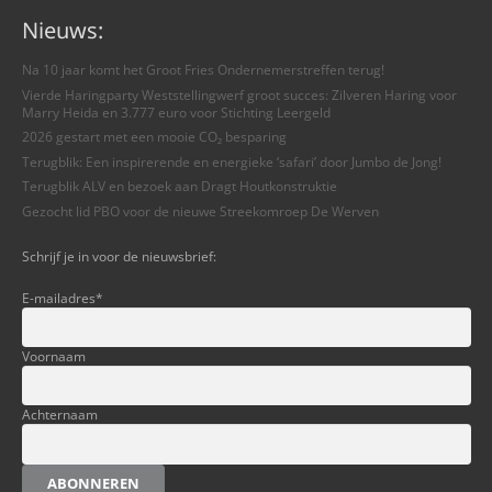
Nieuws:
Na 10 jaar komt het Groot Fries Ondernemerstreffen terug!
Vierde Haringparty Weststellingwerf groot succes: Zilveren Haring voor
Marry Heida en 3.777 euro voor Stichting Leergeld
2026 gestart met een mooie CO₂ besparing
Terugblik: Een inspirerende en energieke ‘safari’ door Jumbo de Jong!
Terugblik ALV en bezoek aan Dragt Houtkonstruktie
Gezocht lid PBO voor de nieuwe Streekomroep De Werven
Schrijf je in voor de nieuwsbrief:
E-mailadres
*
Voornaam
Achternaam
ABONNEREN