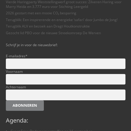
Vierde Haringparty Weststellingwerf groot succes: Zilveren Haring voor
Marry Heida en 3.777 euro voor Stichting Leergeld
2026 gestart met een mooie CO₂ besparing
Terugblik: Een inspirerende en energieke ‘safari’ door Jumbo de Jong!
Terugblik ALV en bezoek aan Dragt Houtkonstruktie
Gezocht lid PBO voor de nieuwe Streekomroep De Werven
Schrijf je in voor de nieuwsbrief:
E-mailadres
*
Voornaam
Achternaam
ABONNEREN
Agenda: