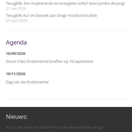
Terugblik: Een inspirerende en energieke ‘safari’ door Jumbo de Jong!
21 mei 2026
Terugblik ALV en bezoek aan Dragt Houtkonstruktie
24 april 2026
Agenda
16/09/2026
Groot Fries Ondernemerstreffen op 16 september
18/11/2026
Dag van de Ondernemer
Nieuws:
Na 10 jaar komt het Groot Fries Ondernemerstreffen terug!