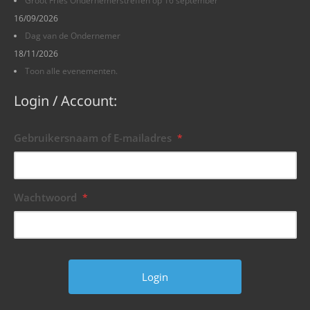
Groot Fries Ondernemerstreffen op 16 september
16/09/2026
Dag van de Ondernemer
18/11/2026
Toon alle evenementen.
Login / Account:
Gebruikersnaam of E-mailadres
*
Wachtwoord
*