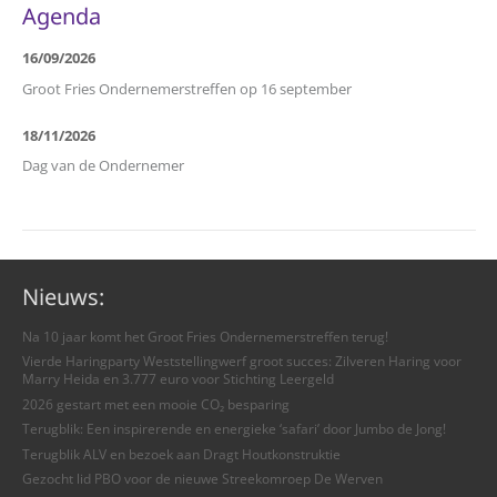
Agenda
16/09/2026
Groot Fries Ondernemerstreffen op 16 september
18/11/2026
Dag van de Ondernemer
Nieuws:
Na 10 jaar komt het Groot Fries Ondernemerstreffen terug!
Vierde Haringparty Weststellingwerf groot succes: Zilveren Haring voor
Marry Heida en 3.777 euro voor Stichting Leergeld
2026 gestart met een mooie CO₂ besparing
Terugblik: Een inspirerende en energieke ‘safari’ door Jumbo de Jong!
Terugblik ALV en bezoek aan Dragt Houtkonstruktie
Gezocht lid PBO voor de nieuwe Streekomroep De Werven