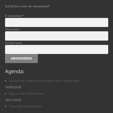
Schrijf je in voor de nieuwsbrief:
E-mailadres
*
Voornaam
Achternaam
ABONNEREN
Agenda:
Groot Fries Ondernemerstreffen op 16 september
16/09/2026
Dag van de Ondernemer
18/11/2026
Toon alle evenementen.