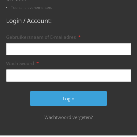
Toon alle evenementen.
Login / Account:
Gebruikersnaam of E-mailadres
*
Wachtwoord
*
Wachtwoord vergeten?