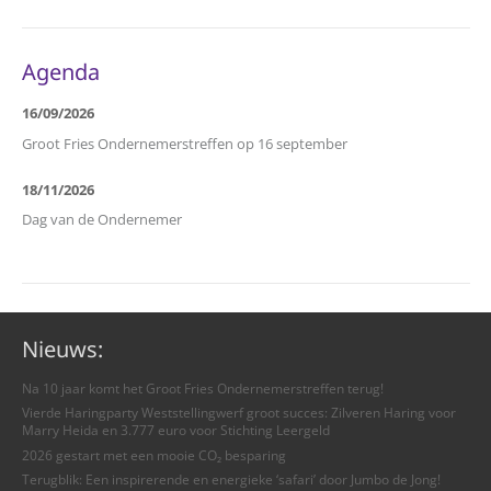
Agenda
16/09/2026
Groot Fries Ondernemerstreffen op 16 september
18/11/2026
Dag van de Ondernemer
Nieuws:
Na 10 jaar komt het Groot Fries Ondernemerstreffen terug!
Vierde Haringparty Weststellingwerf groot succes: Zilveren Haring voor
Marry Heida en 3.777 euro voor Stichting Leergeld
2026 gestart met een mooie CO₂ besparing
Terugblik: Een inspirerende en energieke ‘safari’ door Jumbo de Jong!