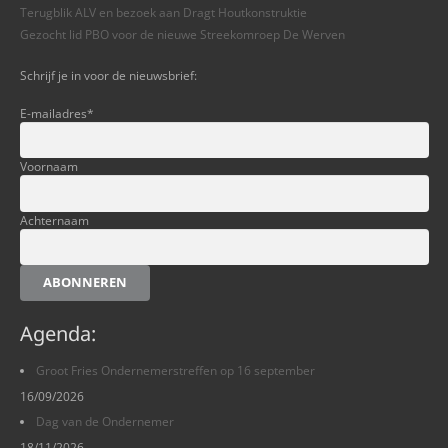
Terugblik ALV en bezoek aan Dragt Houtkonstruktie
Gezocht lid PBO voor de nieuwe Streekomroep De Werven
Schrijf je in voor de nieuwsbrief:
E-mailadres
*
Voornaam
Achternaam
ABONNEREN
Agenda:
Groot Fries Ondernemerstreffen op 16 september
16/09/2026
Dag van de Ondernemer
18/11/2026