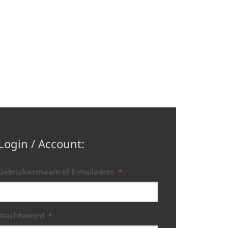
Login / Account:
Gebruikersnaam of E-mailadres
*
Wachtwoord
*