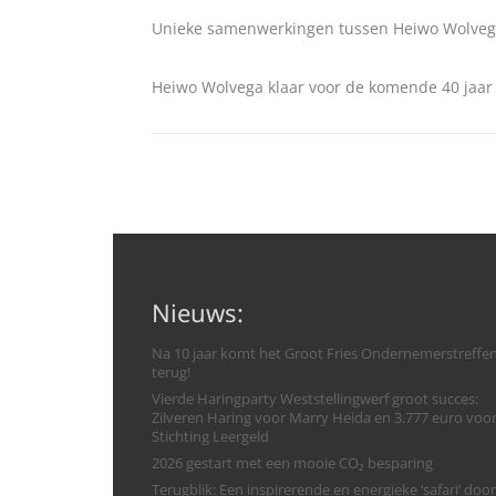
Unieke samenwerkingen tussen Heiwo Wolve
Heiwo Wolvega klaar voor de komende 40 jaar
Nieuws:
Na 10 jaar komt het Groot Fries Ondernemerstreffe
terug!
Vierde Haringparty Weststellingwerf groot succes:
Zilveren Haring voor Marry Heida en 3.777 euro voo
Stichting Leergeld
2026 gestart met een mooie CO₂ besparing
Terugblik: Een inspirerende en energieke ‘safari’ door