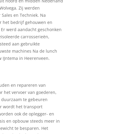
uit noord en midden Nederland
Wolvega. Zij werden
r Sales en Techniek. Na
r het bedrijf gehouwen en
. Er werd aandacht geschonken
ïsoleerde carrosserieën,
esteed aan gebruikte
ieuwste machines Na de lunch
w IJntema in Heerenveen.
uden en repareren van
r het vervoer van goederen,
 en duurzaam te gebeuren
or wordt het transport
worden ook de oplegger- en
sis en opbouw steeds meer in
ewicht te besparen. Het