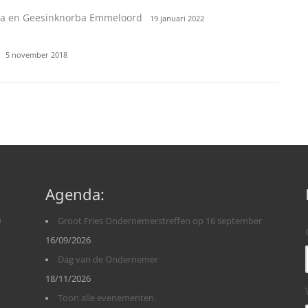
ga en Geesinknorba Emmeloord
19 januari 2022
5 november 2018
Agenda:
n
Groot Fries Ondernemerstreffen op 16 september
16/09/2026
r
Dag van de Ondernemer
18/11/2026
Toon alle evenementen.