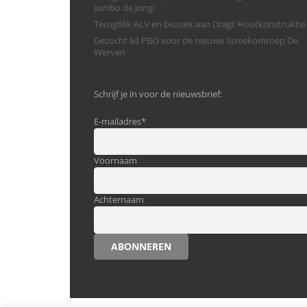
Jumbo de Jong!
Terugblik ALV en bezoek aan Dragt Houtkonstruktie
Gezocht lid PBO voor de nieuwe Streekomroep De
Werven
Schrijf je in voor de nieuwsbrief:
E-mailadres
*
Voornaam
Achternaam
ABONNEREN