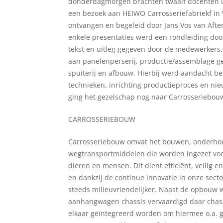
donderdagmorgen brachten twaalf docenten 
een bezoek aan HEIWO Carrosseriefabriekf in 
ontvangen en begeleid door Jans Vos van Afte
enkele presentaties werd een rondleiding doo
tekst en uitleg gegeven door de medewerkers
aan panelenperserij, productie/assemblage ge
spuiterij en afbouw. Hierbij werd aandacht b
technieken, inrichting productieproces en n
ging het gezelschap nog naar Carrosseriebou
CARROSSERIEBOUW
Carrosseriebouw omvat het bouwen, onderho
wegtransportmiddelen die worden ingezet voo
dieren en mensen. Dit dient efficiënt, veilig
en dankzij de continue innovatie in onze sect
steeds milieuvriendelijker. Naast de opbouw 
aanhangwagen chassis vervaardigd daar chas
elkaar geïntegreerd worden om hiermee o.a. g