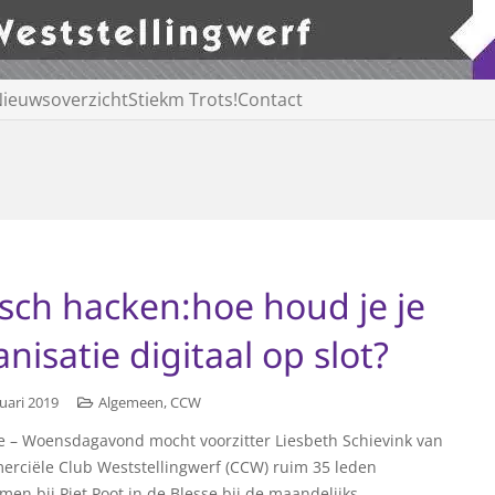
ieuwsoverzicht
Stiekm Trots!
Contact
isch hacken:hoe houd je je
nisatie digitaal op slot?
uari 2019
Algemeen
,
CCW
e – Woensdagavond mocht voorzitter Liesbeth Schievink van
rciële Club Weststellingwerf (CCW) ruim 35 leden
men bij Piet Poot in de Blesse bij de maandelijks