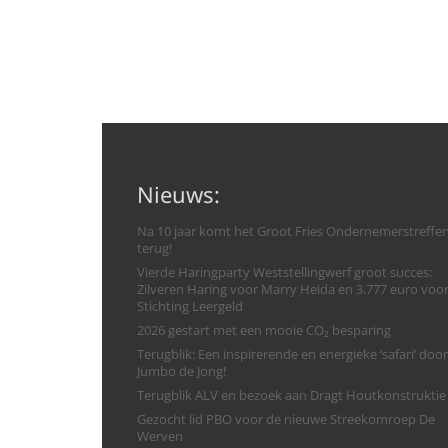
Nieuws:
Na 10 jaar komt het Groot Fries Ondernemerstreffe
terug!
Vierde Haringparty Weststellingwerf groot succes:
Zilveren Haring voor Marry Heida en 3.777 euro voo
Stichting Leergeld
2026 gestart met een mooie CO₂ besparing
Terugblik: Een inspirerende en energieke ‘safari’ door
Jumbo de Jong!
Terugblik ALV en bezoek aan Dragt Houtkonstruktie
Gezocht lid PBO voor de nieuwe Streekomroep De
Werven