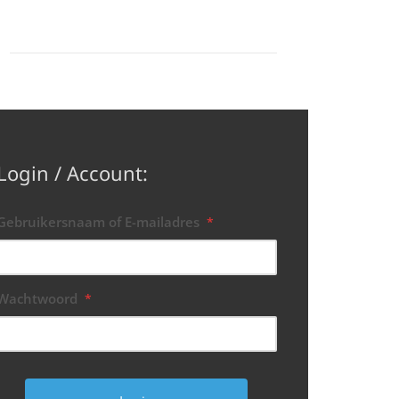
Login / Account:
Gebruikersnaam of E-mailadres
*
Wachtwoord
*