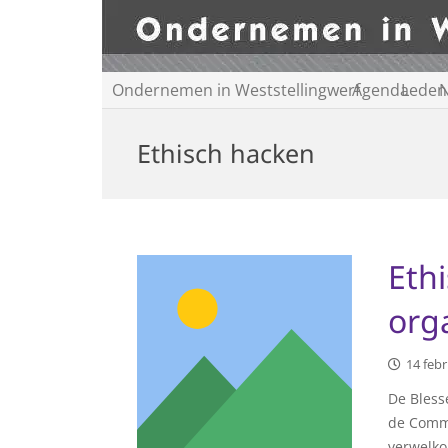
Ondernemen in Weststellingwerf
Agenda
Leden
N
Ethisch hacken
Eth
orga
14 febr
De Bless
de Comme
verwelko