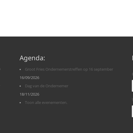
Agenda:
n
Groot Fries Ondernemerstreffen op 16 september
16/09/2026
r
Dag van de Ondernemer
18/11/2026
Toon alle evenementen.