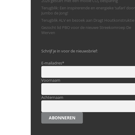
2026 gestart met een mooie CO₂ besparing
Terugblik: Een inspirerende en energieke ‘safari’ door
Jumbo de Jong!
Terugblik ALV en bezoek aan Dragt Houtkonstruktie
Gezocht lid PBO voor de nieuwe Streekomroep De
Werven
Schrijf je in voor de nieuwsbrief:
E-mailadres
*
Voornaam
Achternaam
ABONNEREN