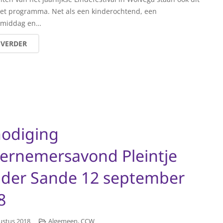
het programma. Net als een kinderochtend, een
nmiddag en…
 VERDER
nodiging
ernemersavond Pleintje
 der Sande 12 september
8
ustus 2018
Algemeen
,
CCW