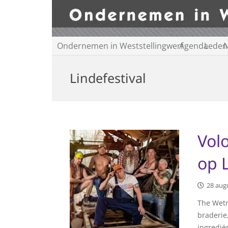
Ondernemen in Weststellingwerf
Agenda
Leden
N
Lindefestival
Vol
op 
28 aug
The Wetn
braderie,
ingrediën