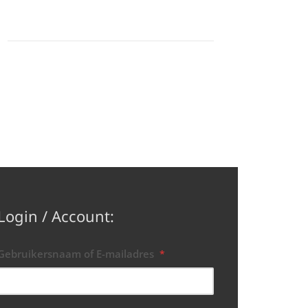
Login / Account:
Gebruikersnaam of E-mailadres
*