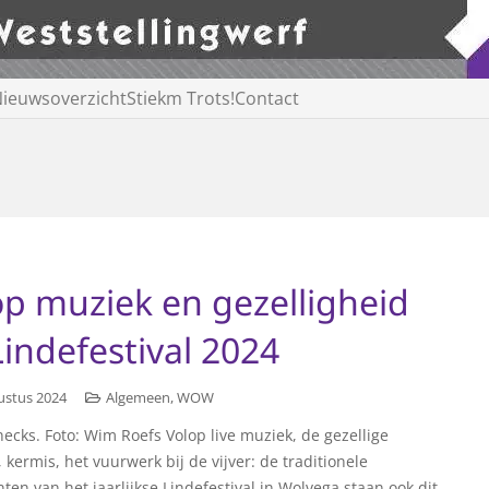
ieuwsoverzicht
Stiekm Trots!
Contact
op muziek en gezelligheid
Lindefestival 2024
ustus 2024
Algemeen
,
WOW
ecks. Foto: Wim Roefs Volop live muziek, de gezellige
 kermis, het vuurwerk bij de vijver: de traditionele
ten van het jaarlijkse Lindefestival in Wolvega staan ook dit