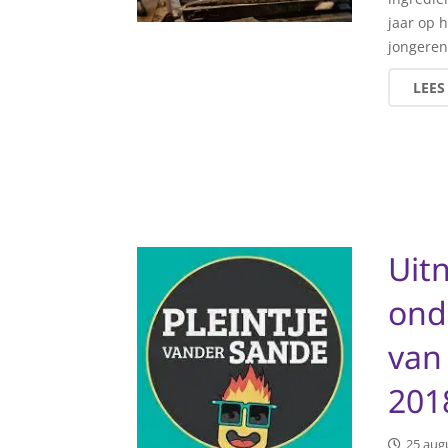
jaar op 
jongere
LEES
Uit
ond
van
201
25 aug