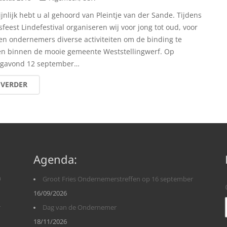
jnlijk hebt u al gehoord van Pleintje van der Sande. Tijdens
feest Lindefestival organiseren wij voor jong tot oud, voor
en ondernemers diverse activiteiten om de binding te
en binnen de mooie gemeente Weststellingwerf. Op
gavond 12 september…
 VERDER
Agenda:
n
Groot Fries Ondernemerstreffen op 16 september
16/09/2026
r
Dag van de Ondernemer
18/11/2026