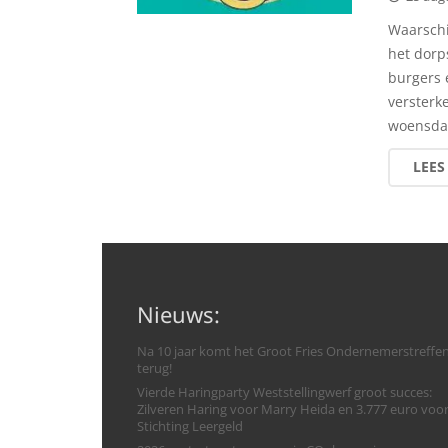
Waarschi
het dorps
burgers 
versterk
woensda
LEES
Nieuws:
Na 10 jaar komt het Groot Fries Ondernemerstreffe
terug!
Vierde Haringparty Weststellingwerf groot succes:
Zilveren Haring voor Marry Heida en 3.777 euro voo
Stichting Leergeld