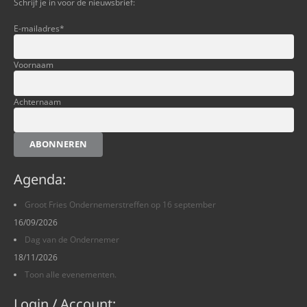
Schrijf je in voor de nieuwsbrief:
E-mailadres
*
Voornaam
Achternaam
ABONNEREN
Agenda:
Groot Fries Ondernemerstreffen op 16 september
16/09/2026
Dag van de Ondernemer
18/11/2026
Toon alle evenementen.
Login / Account: