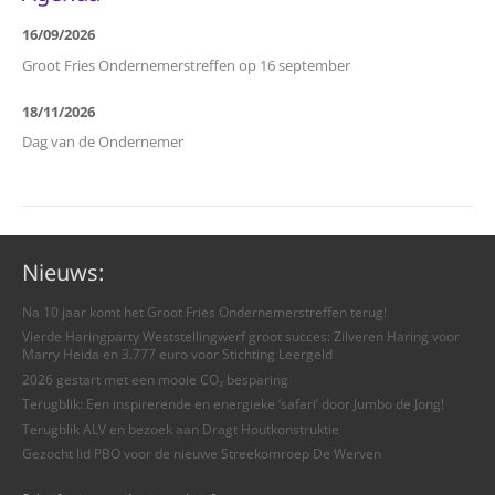
16/09/2026
Groot Fries Ondernemerstreffen op 16 september
18/11/2026
Dag van de Ondernemer
Nieuws:
Na 10 jaar komt het Groot Fries Ondernemerstreffen terug!
Vierde Haringparty Weststellingwerf groot succes: Zilveren Haring voor
Marry Heida en 3.777 euro voor Stichting Leergeld
2026 gestart met een mooie CO₂ besparing
Terugblik: Een inspirerende en energieke ‘safari’ door Jumbo de Jong!
Terugblik ALV en bezoek aan Dragt Houtkonstruktie
Gezocht lid PBO voor de nieuwe Streekomroep De Werven