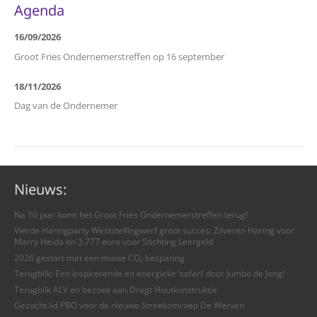
Agenda
16/09/2026
Groot Fries Ondernemerstreffen op 16 september
18/11/2026
Dag van de Ondernemer
Nieuws:
Na 10 jaar komt het Groot Fries Ondernemerstreffen terug!
Vierde Haringparty Weststellingwerf groot succes: Zilveren Haring voor
Marry Heida en 3.777 euro voor Stichting Leergeld
2026 gestart met een mooie CO₂ besparing
Terugblik: Een inspirerende en energieke ‘safari’ door Jumbo de Jong!
Terugblik ALV en bezoek aan Dragt Houtkonstruktie
Gezocht lid PBO voor de nieuwe Streekomroep De Werven