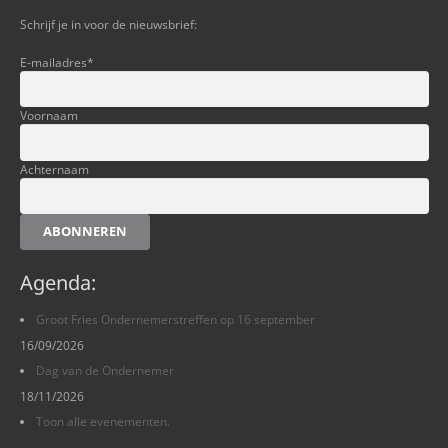
Schrijf je in voor de nieuwsbrief:
E-mailadres
*
Voornaam
Achternaam
ABONNEREN
Agenda:
Groot Fries Ondernemerstreffen op 16 september
16/09/2026
Dag van de Ondernemer
18/11/2026
Toon alle evenementen.