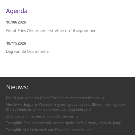
Agenda
16/09/2026
Groot Fries Ondernemerstreffen op 16 september
18/11/2026
Dag van de Ondernemer
Nieuws:
Na 10 jaar komt het Groot Fries Ondernemerstreffen terug!
Vierde Haringparty Weststellingwerf groot succes: Zilveren Haring voor
Marry Heida en 3.777 euro voor Stichting Leergeld
2026 gestart met een mooie CO₂ besparing
Terugblik: Een inspirerende en energieke ‘safari’ door Jumbo de Jong!
Terugblik ALV en bezoek aan Dragt Houtkonstruktie