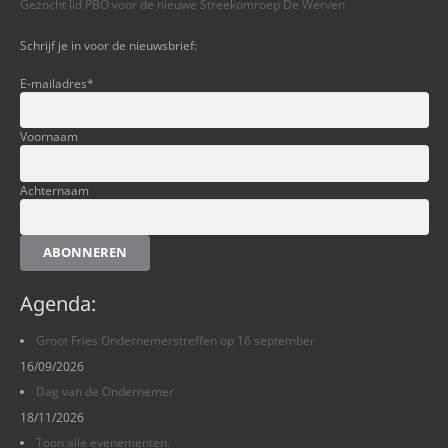
Gezocht lid PBO voor de nieuwe Streekomroep De Werven
Schrijf je in voor de nieuwsbrief:
E-mailadres
*
Voornaam
Achternaam
ABONNEREN
Agenda:
Groot Fries Ondernemerstreffen op 16 september
16/09/2026
Dag van de Ondernemer
18/11/2026
Toon alle evenementen.