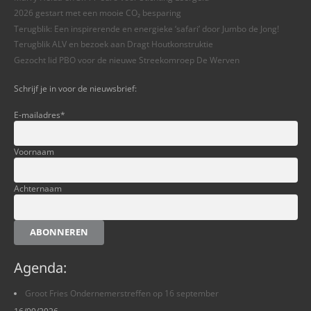
2026 gestart met een mooie CO₂ besparing
Terugblik: Een inspirerende en energieke ‘safari’ door Jumbo de Jong!
Terugblik ALV en bezoek aan Dragt Houtkonstruktie
Gezocht lid PBO voor de nieuwe Streekomroep De Werven
Schrijf je in voor de nieuwsbrief:
E-mailadres
*
Voornaam
Achternaam
ABONNEREN
Agenda:
Groot Fries Ondernemerstreffen op 16 september
16/09/2026