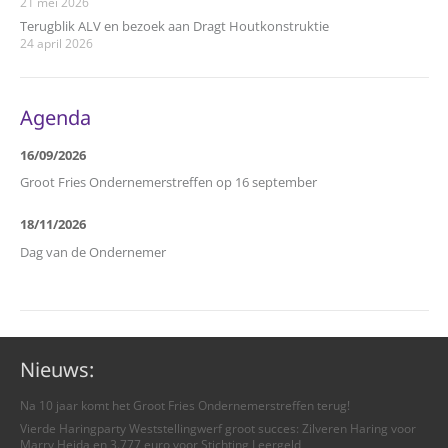
21 mei 2026
Terugblik ALV en bezoek aan Dragt Houtkonstruktie
24 april 2026
Agenda
16/09/2026
Groot Fries Ondernemerstreffen op 16 september
18/11/2026
Dag van de Ondernemer
Nieuws:
Na 10 jaar komt het Groot Fries Ondernemerstreffen terug!
Vierde Haringparty Weststellingwerf groot succes: Zilveren Haring voor
Marry Heida en 3.777 euro voor Stichting Leergeld