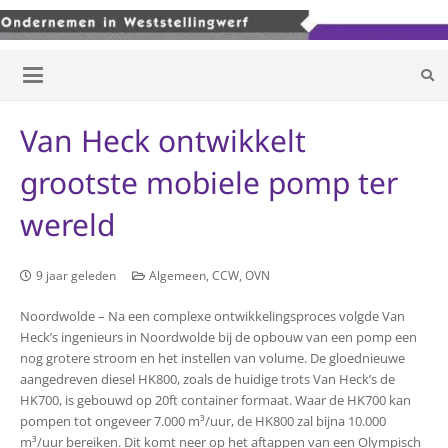
Van Heck ontwikkelt
grootste mobiele pomp ter
wereld
9 jaar geleden
Algemeen
,
CCW
,
OVN
Noordwolde – Na een complexe ontwikkelingsproces volgde Van
Heck’s ingenieurs in Noordwolde bij de opbouw van een pomp een
nog grotere stroom en het instellen van volume. De gloednieuwe
aangedreven diesel HK800, zoals de huidige trots Van Heck’s de
HK700, is gebouwd op 20ft container formaat.
Waar de HK700 kan
pompen tot ongeveer 7.000 m³/uur, de HK800 zal bijna 10.000
m³/uur bereiken.
Dit komt neer op het aftappen van een Olympisch