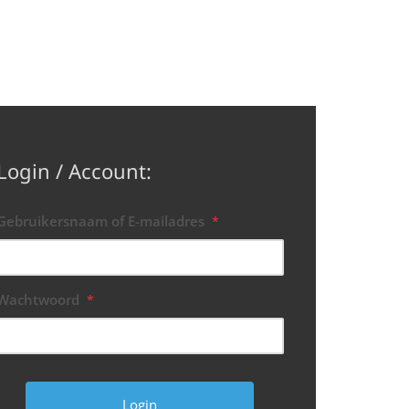
Login / Account:
Gebruikersnaam of E-mailadres
*
Wachtwoord
*