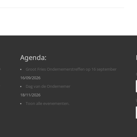
Agenda:
n
Groot Fries Ondernemerstreffen op 16 september
16/09/2026
r
Dag van de Ondernemer
18/11/2026
Toon alle evenementen.