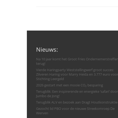
Nieuws:
Na 10 jaar komt het Groot Fries Ondernemerstreffe
terug!
Vierde Haringparty Weststellingwerf groot succes:
Zilveren Haring voor Marry Heida en 3.777 euro voo
Stichting Leergeld
2026 gestart met een mooie CO₂ besparing
Terugblik: Een inspirerende en energieke ‘safari’ door
Jumbo de Jong!
Terugblik ALV en bezoek aan Dragt Houtkonstruktie
Gezocht lid PBO voor de nieuwe Streekomroep De
Werven