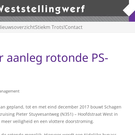
ieuwsoverzicht
Stiekm Trots!
Contact
 aanleg rotonde PS-
anagement
dan gepland, tot en met eind december 2017 bouwt Schagen
kruising Pieter Stuyvesantweg (N351) – Hoofdstraat West in
 meer veiligheid en een vlottere doorstroming.
 de rotonde mogelijk. Hiervoor wordt een tijdelijke bypass