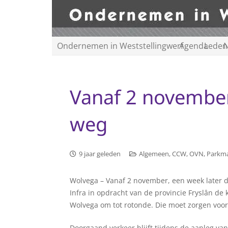
Ondernemen in Weststellingwerf
Agenda
Leden
N
Vanaf 2 november
weg
9 jaar geleden
Algemeen
,
CCW
,
OVN
,
Parkm
Wolvega – Vanaf 2 november, een week later 
Infra in opdracht van de provincie Fryslân de 
Wolvega om tot rotonde. Die moet zorgen voor
Doorgaand verkeer blijft tijdens de aanleg van