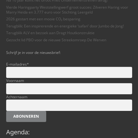
Na 10 jaar komt het Groot Fries Ondernemerstreffen terug!
Vierde Haringparty Weststellingwerf groot succes: Zilveren Haring voor
Marry Heida en 3.777 euro voor Stichting Leergeld
2026 gestart met een mooie CO₂ besparing
Terugblik: Een inspirerende en energieke ‘safari’ door Jumbo de Jong!
Terugblik ALV en bezoek aan Dragt Houtkonstruktie
Gezocht lid PBO voor de nieuwe Streekomroep De Werven
Schrijf je in voor de nieuwsbrief:
E-mailadres
*
Voornaam
Achternaam
ABONNEREN
Agenda: