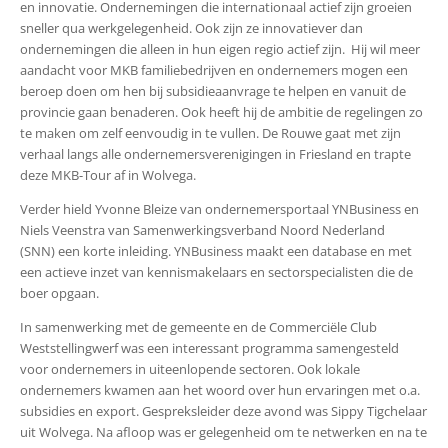
en innovatie. Ondernemingen die internationaal actief zijn groeien
sneller qua werkgelegenheid. Ook zijn ze innovatiever dan
ondernemingen die alleen in hun eigen regio actief zijn. Hij wil meer
aandacht voor MKB familiebedrijven en ondernemers mogen een
beroep doen om hen bij subsidieaanvrage te helpen en vanuit de
provincie gaan benaderen. Ook heeft hij de ambitie de regelingen zo
te maken om zelf eenvoudig in te vullen. De Rouwe gaat met zijn
verhaal langs alle ondernemersverenigingen in Friesland en trapte
deze MKB-Tour af in Wolvega.
Verder hield Yvonne Bleize van ondernemersportaal YNBusiness en
Niels Veenstra van Samenwerkingsverband Noord Nederland
(SNN) een korte inleiding. YNBusiness maakt een database en met
een actieve inzet van kennismakelaars en sectorspecialisten die de
boer opgaan.
In samenwerking met de gemeente en de Commerciële Club
Weststellingwerf was een interessant programma samengesteld
voor ondernemers in uiteenlopende sectoren. Ook lokale
ondernemers kwamen aan het woord over hun ervaringen met o.a.
subsidies en export. Gespreksleider deze avond was Sippy Tigchelaar
uit Wolvega. Na afloop was er gelegenheid om te netwerken en na te