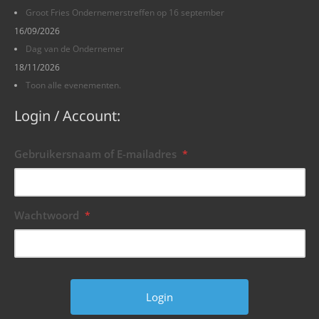
Groot Fries Ondernemerstreffen op 16 september
16/09/2026
Dag van de Ondernemer
18/11/2026
Toon alle evenementen.
Login / Account:
Gebruikersnaam of E-mailadres
*
Wachtwoord
*