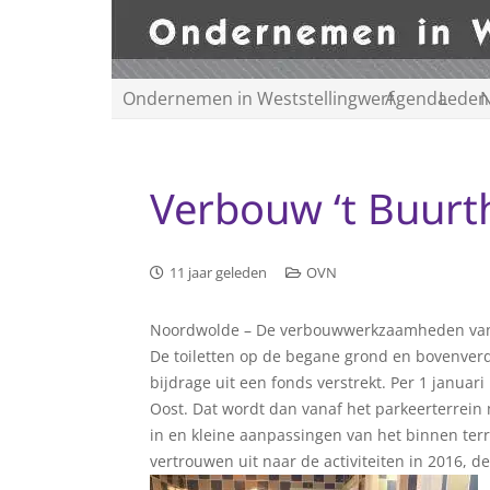
Ondernemen in Weststellingwerf
Agenda
Leden
N
Verbouw ‘t Buurt
11 jaar geleden
OVN
Noordwolde – De verbouwwerkzaamheden van ‘
De toiletten op de begane grond en bovenver
bijdrage uit een fonds verstrekt. Per 1 januar
Oost. Dat wordt dan vanaf het parkeerterrein
in en kleine aanpassingen van het binnen terras
vertrouwen uit naar de activiteiten in 2016, d