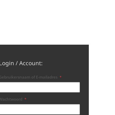
Login / Account:
Gebruikersnaam of E-mailadres
*
Wachtwoord
*