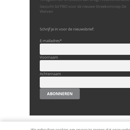
Gezocht lid PBO voor de nieuwe Streekomroep De
Werven
Schrijf je in voor de nieuwsbrief:
E-mailadres
*
Voornaam
Achternaam
ABONNEREN
© Alle rechten voorbehouden.
Ondernemen in Westst
We gebruiken cookies om ervoor te zorgen dat onze websit