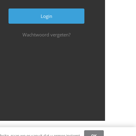
Wachtwoord vergeten?
Privacybeleid CCW
Register
Login
OK
site, gaan we er vanuit dat u ermee instemt.