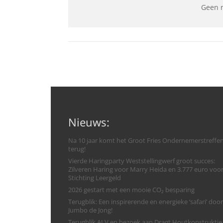
Geen 
Nieuws:
Na 10 jaar komt het Groot Fries Ondernemerstreffe
terug!
Vierde Haringparty Weststellingwerf groot succes:
Zilveren Haring voor Marry Heida en 3.777 euro voo
Stichting Leergeld
2026 gestart met een mooie CO₂ besparing
Terugblik: Een inspirerende en energieke ‘safari’ door
Jumbo de Jong!
Terugblik ALV en bezoek aan Dragt Houtkonstruktie