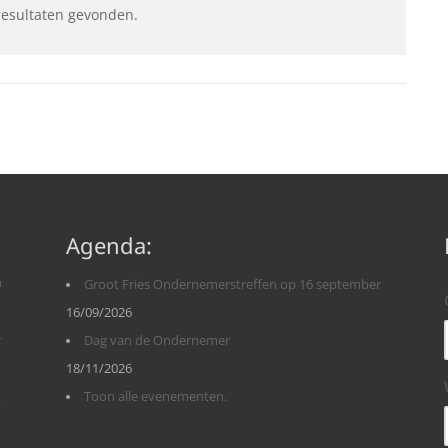
resultaten gevonden.
Agenda:
n
Groot Fries Ondernemerstreffen op 16 september
16/09/2026
r
Dag van de Ondernemer
18/11/2026
Toon alle evenementen.