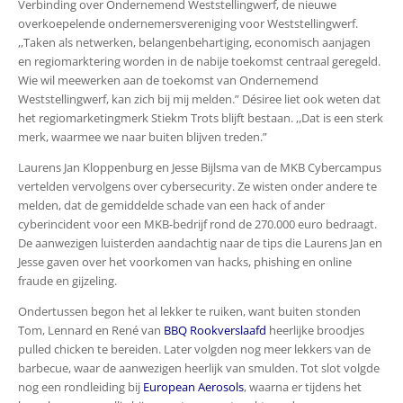
Verbinding over Ondernemend Weststellingwerf, de nieuwe
overkoepelende ondernemersvereniging voor Weststellingwerf.
,,Taken als netwerken, belangenbehartiging, economisch aanjagen
en regiomarktering worden in de nabije toekomst centraal geregeld.
Wie wil meewerken aan de toekomst van Ondernemend
Weststellingwerf, kan zich bij mij melden.” Désiree liet ook weten dat
het regiomarketingmerk Stiekm Trots blijft bestaan. ,,Dat is een sterk
merk, waarmee we naar buiten blijven treden.”
Laurens Jan Kloppenburg en Jesse Bijlsma van de MKB Cybercampus
vertelden vervolgens over cybersecurity. Ze wisten onder andere te
melden, dat de gemiddelde schade van een hack of ander
cyberincident voor een MKB-bedrijf rond de 270.000 euro bedraagt.
De aanwezigen luisterden aandachtig naar de tips die Laurens Jan en
Jesse gaven over het voorkomen van hacks, phishing en online
fraude en gijzeling.
Ondertussen begon het al lekker te ruiken, want buiten stonden
Tom, Lennard en René van
BBQ Rookverslaafd
heerlijke broodjes
pulled chicken te bereiden. Later volgden nog meer lekkers van de
barbecue, waar de aanwezigen heerlijk van smulden. Tot slot volgde
nog een rondleiding bij
European Aerosol
s
, waarna er tijdens het