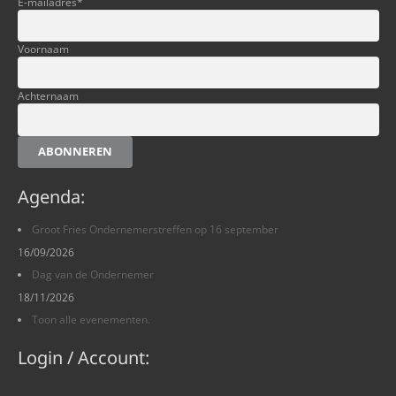
E-mailadres
*
Voornaam
Achternaam
ABONNEREN
Agenda:
Groot Fries Ondernemerstreffen op 16 september
16/09/2026
Dag van de Ondernemer
18/11/2026
Toon alle evenementen.
Login / Account: