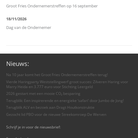
Groot Fries Ondernemerstreffen op 16 september
18/11/2026
Dag van de Ondernemer
Nieuws:
Na 10 jaar komt het Groot Fries Ondernemerstreffen terug!
Vierde Haringparty Weststellingwerf groot succes: Zilveren Haring voor
Marry Heida en 3.777 euro voor Stichting Leergeld
2026 gestart met een mooie CO₂ besparing
Terugblik: Een inspirerende en energieke ‘safari’ door Jumbo de Jong!
Terugblik ALV en bezoek aan Dragt Houtkonstruktie
Gezocht lid PBO voor de nieuwe Streekomroep De Werven
Schrijf je in voor de nieuwsbrief: