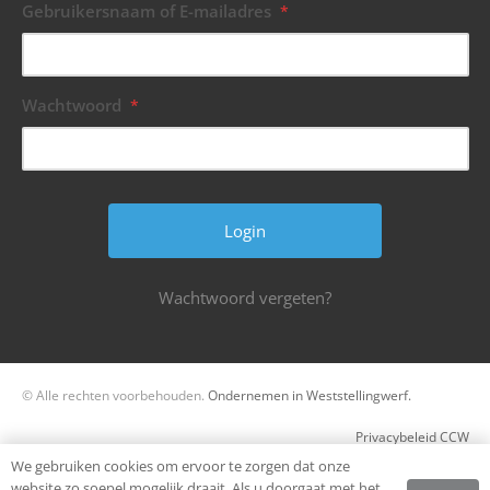
Gebruikersnaam of E-mailadres
*
Wachtwoord
*
Wachtwoord vergeten?
© Alle rechten voorbehouden.
Ondernemen in Weststellingwerf.
Privacybeleid CCW
We gebruiken cookies om ervoor te zorgen dat onze
Register
website zo soepel mogelijk draait. Als u doorgaat met het