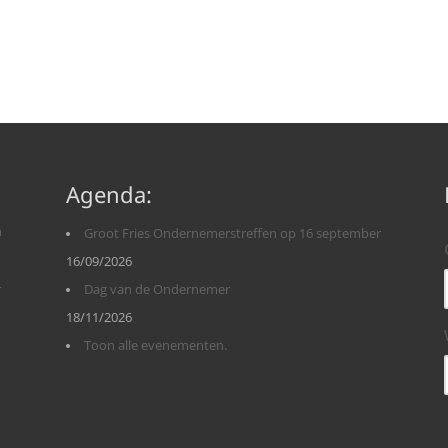
Agenda:
n
Groot Fries Ondernemerstreffen op 16 september
16/09/2026
r
Dag van de Ondernemer
18/11/2026
Toon alle evenementen.