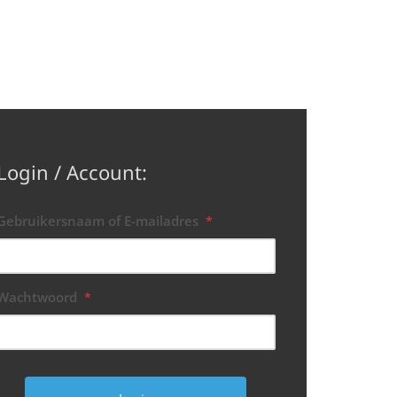
Login / Account:
Gebruikersnaam of E-mailadres
*
Wachtwoord
*