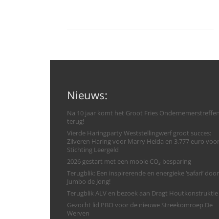
Nieuws:
Na 10 jaar komt het Groot Fries Ondernemerstreffe
terug!
Vierde Haringparty Weststellingwerf groot succes:
Zilveren Haring voor Marry Heida en 3.777 euro voo
Stichting Leergeld
2026 gestart met een mooie CO₂ besparing
Terugblik: Een inspirerende en energieke ‘safari’ door
Jumbo de Jong!
Terugblik ALV en bezoek aan Dragt Houtkonstruktie
Gezocht lid PBO voor de nieuwe Streekomroep De
Werven