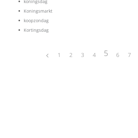
koningsdag
Koningsmarkt
koopzondag
Kortingsdag
5
1
2
3
4
6
7