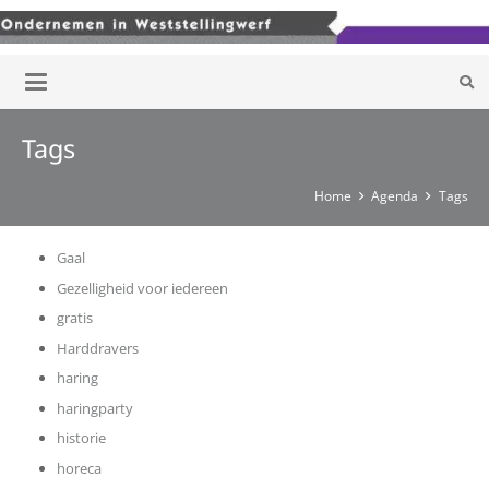
Tags
Home
Agenda
Tags
Gaal
Gezelligheid voor iedereen
gratis
Harddravers
haring
haringparty
historie
horeca