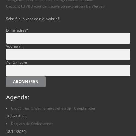
Gezocht lid PBO voor de nieuwe Streekomroep De Werven
Schrijf je in voor de nieuwsbrief:
E-mailadres
*
Voornaam
Achternaam
ABONNEREN
Agenda:
Groot Fries Ondernemerstreffen op 16 september
16/09/2026
Dag van de Ondernemer
18/11/2026