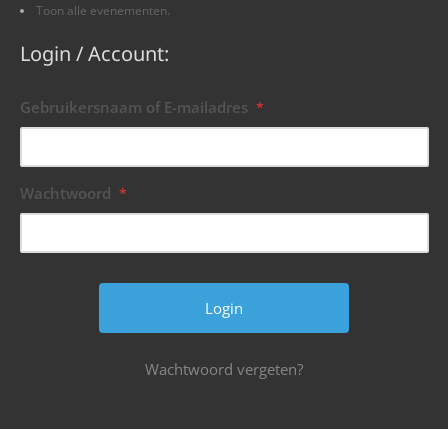
Toon alle evenementen.
Login / Account:
Gebruikersnaam of E-mailadres
*
Wachtwoord
*
Wachtwoord vergeten?