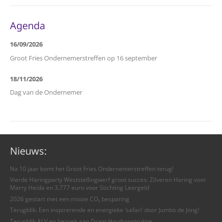
Agenda
16/09/2026
Groot Fries Ondernemerstreffen op 16 september
18/11/2026
Dag van de Ondernemer
Nieuws:
Na 10 jaar komt het Groot Fries Ondernemerstreffen terug!
Vierde Haringparty Weststellingwerf groot succes: Zilveren Haring voor
Marry Heida en 3.777 euro voor Stichting Leergeld
2026 gestart met een mooie CO₂ besparing
Terugblik: Een inspirerende en energieke ‘safari’ door Jumbo de Jong!
Terugblik ALV en bezoek aan Dragt Houtkonstruktie