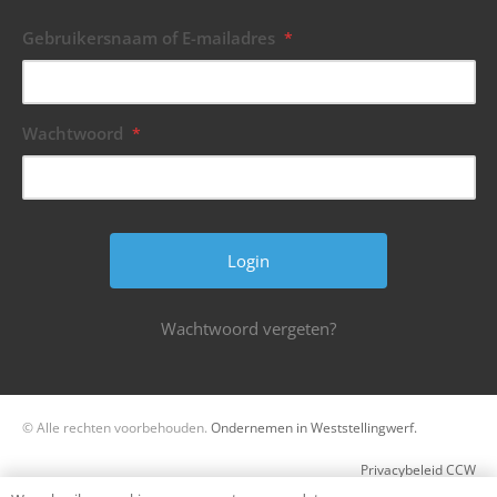
Gebruikersnaam of E-mailadres
*
Wachtwoord
*
Wachtwoord vergeten?
© Alle rechten voorbehouden.
Ondernemen in Weststellingwerf.
Privacybeleid CCW