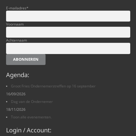
E-mailadres
*
Voornaam
Achternaam
ABONNEREN
Agenda:
Groot Fries Ondernemerstreffen op 16 september
16/09/2026
Dag van de Ondernemer
18/11/2026
Toon alle evenementen.
Login / Account: