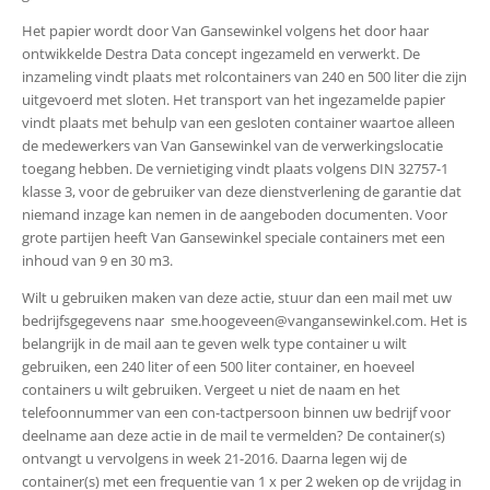
Het papier wordt door Van Gansewinkel volgens het door haar
ontwikkelde Destra Data concept ingezameld en verwerkt. De
inzameling vindt plaats met rolcontainers van 240 en 500 liter die zijn
uitgevoerd met sloten. Het transport van het ingezamelde papier
vindt plaats met behulp van een gesloten container waartoe alleen
de medewerkers van Van Gansewinkel van de verwerkingslocatie
toegang hebben. De vernietiging vindt plaats volgens DIN 32757-1
klasse 3, voor de gebruiker van deze dienstverlening de garantie dat
niemand inzage kan nemen in de aangeboden documenten. Voor
grote partijen heeft Van Gansewinkel speciale containers met een
inhoud van 9 en 30 m3.
Wilt u gebruiken maken van deze actie, stuur dan een mail met uw
bedrijfsgegevens naar sme.hoogeveen@vangansewinkel.com. Het is
belangrijk in de mail aan te geven welk type container u wilt
gebruiken, een 240 liter of een 500 liter container, en hoeveel
containers u wilt gebruiken. Vergeet u niet de naam en het
telefoonnummer van een con-tactpersoon binnen uw bedrijf voor
deelname aan deze actie in de mail te vermelden? De container(s)
ontvangt u vervolgens in week 21-2016. Daarna legen wij de
container(s) met een frequentie van 1 x per 2 weken op de vrijdag in