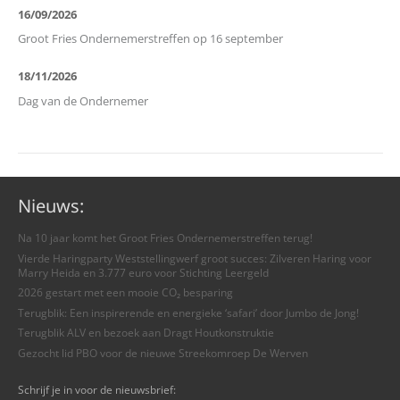
16/09/2026
Groot Fries Ondernemerstreffen op 16 september
18/11/2026
Dag van de Ondernemer
Nieuws:
Na 10 jaar komt het Groot Fries Ondernemerstreffen terug!
Vierde Haringparty Weststellingwerf groot succes: Zilveren Haring voor
Marry Heida en 3.777 euro voor Stichting Leergeld
2026 gestart met een mooie CO₂ besparing
Terugblik: Een inspirerende en energieke ‘safari’ door Jumbo de Jong!
Terugblik ALV en bezoek aan Dragt Houtkonstruktie
Gezocht lid PBO voor de nieuwe Streekomroep De Werven
Schrijf je in voor de nieuwsbrief: