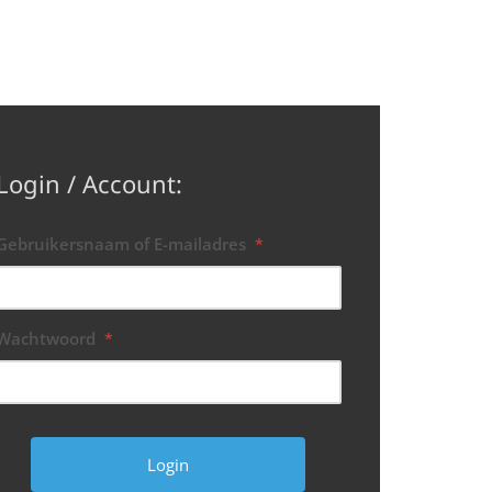
Login / Account:
Gebruikersnaam of E-mailadres
*
Wachtwoord
*