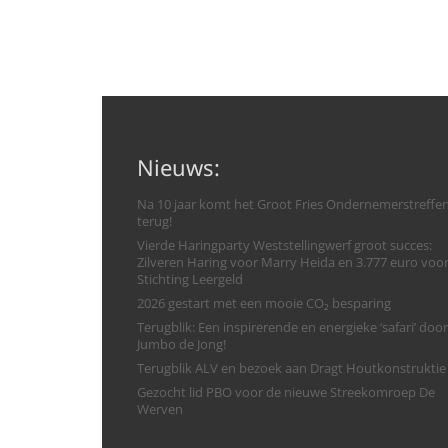
Nieuws:
Na 10 jaar komt het Groot Fries Ondernemerstreffe
terug!
Vierde Haringparty Weststellingwerf groot succes:
Zilveren Haring voor Marry Heida en 3.777 euro voo
Stichting Leergeld
2026 gestart met een mooie CO₂ besparing
Terugblik: Een inspirerende en energieke ‘safari’ door
Jumbo de Jong!
Terugblik ALV en bezoek aan Dragt Houtkonstruktie
Gezocht lid PBO voor de nieuwe Streekomroep De
Werven