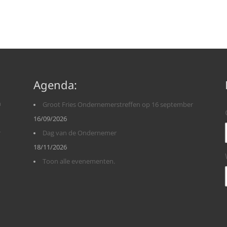
Agenda:
n
Groot Fries Ondernemerstreffen op 16 september
16/09/2026
r
Dag van de Ondernemer
18/11/2026
Toon alle evenementen.