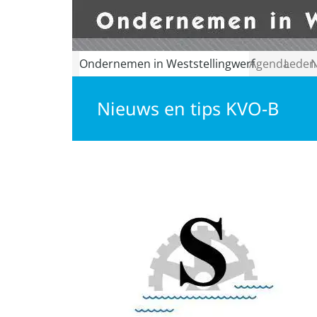
Ondernemen in Weststellingwerf
Agenda
Leden
N
Nieuws en tips KVO-B