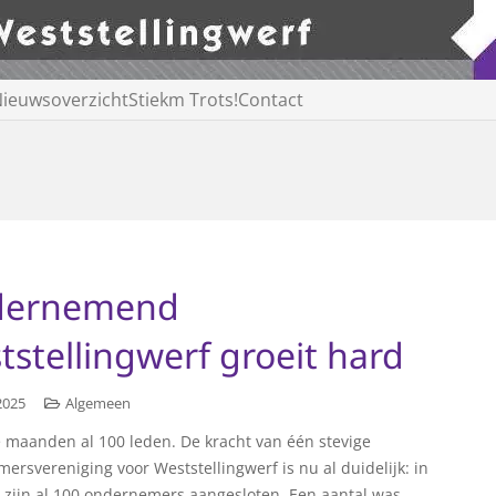
ieuwsoverzicht
Stiekm Trots!
Contact
dernemend
tstellingwerf groeit hard
 2025
Algemeen
e maanden al 100 leden. De kracht van één stevige
ersvereniging voor Weststellingwerf is nu al duidelijk: in
jd zijn al 100 ondernemers aangesloten. Een aantal was