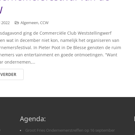
W
l 2022
Algemeen
,
CCW
dagavond ging de Commerciële Club Weststellingwerf
en wat in december niet kon, namelijk het organiseren van
nemersfestival. In Pieter Poot in De Blesse genoten de ruim
nemers van entertainment en goede ontmoetingen. “Want
aar ondernemen,…
 VERDER
Agenda:
n
Groot Fries Ondernemerstreffen op 16 september