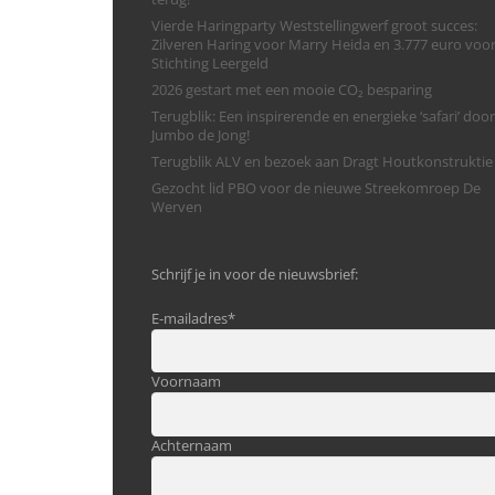
Vierde Haringparty Weststellingwerf groot succes:
Zilveren Haring voor Marry Heida en 3.777 euro voo
Stichting Leergeld
2026 gestart met een mooie CO₂ besparing
Terugblik: Een inspirerende en energieke ‘safari’ door
Jumbo de Jong!
Terugblik ALV en bezoek aan Dragt Houtkonstruktie
Gezocht lid PBO voor de nieuwe Streekomroep De
Werven
Schrijf je in voor de nieuwsbrief:
E-mailadres
*
Voornaam
Achternaam