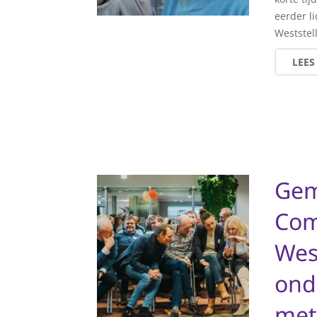
eerder l
Weststel
LEES
Gem
Com
Wes
ond
met