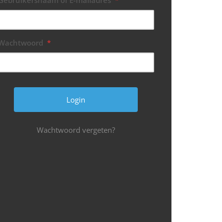
Gebruikersnaam of E-mailadres
*
Wachtwoord
*
Wachtwoord vergeten?