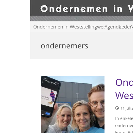
Ondernemen in Weststellingwerf
Agenda
Leden
N
ondernemers
On
Wes
11 juli
In enkel
ondernem
korte ti