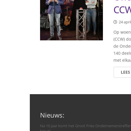
CC
24 apri
Op woens
(CCW) do
de Onder
140 deel
met elk
LEES
Nieuws:
Na 10 jaar komt het Groot Fries Ondernemerstreffe
terug!