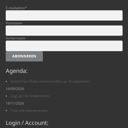
E-mailadres
*
Voornaam
Achternaam
ABONNEREN
Agenda:
Groot Fries Ondernemerstreffen op 16 september
16/09/2026
Dag van de Ondernemer
18/11/2026
Toon alle evenementen.
Login / Account: