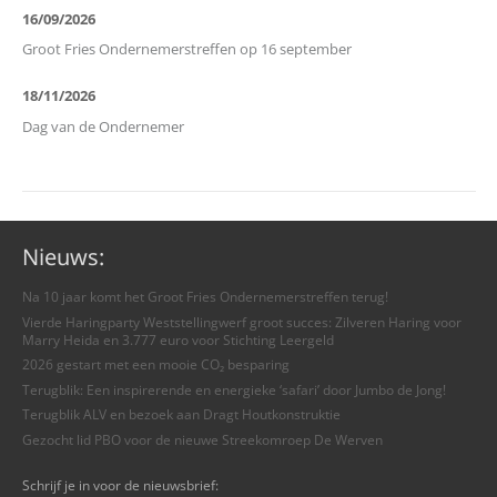
16/09/2026
Groot Fries Ondernemerstreffen op 16 september
18/11/2026
Dag van de Ondernemer
Nieuws:
Na 10 jaar komt het Groot Fries Ondernemerstreffen terug!
Vierde Haringparty Weststellingwerf groot succes: Zilveren Haring voor
Marry Heida en 3.777 euro voor Stichting Leergeld
2026 gestart met een mooie CO₂ besparing
Terugblik: Een inspirerende en energieke ‘safari’ door Jumbo de Jong!
Terugblik ALV en bezoek aan Dragt Houtkonstruktie
Gezocht lid PBO voor de nieuwe Streekomroep De Werven
Schrijf je in voor de nieuwsbrief: