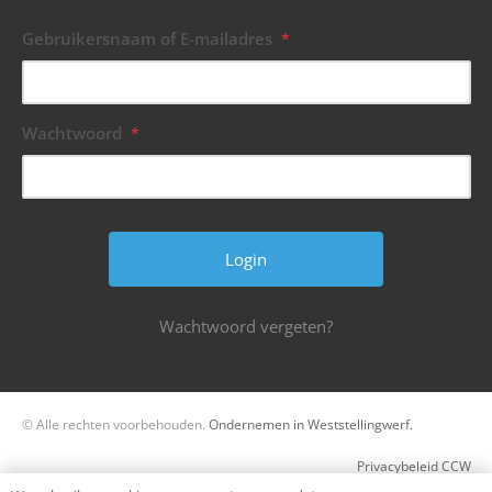
Gebruikersnaam of E-mailadres
*
Wachtwoord
*
Wachtwoord vergeten?
© Alle rechten voorbehouden.
Ondernemen in Weststellingwerf.
Privacybeleid CCW