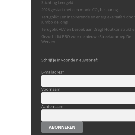
Stichting Leergeld
2026 gestart met een mooie CO₂ besparing
Terugblik: Een inspirerende en energieke ‘safari’ door
Jumbo de Jong!
Terugblik ALV en bezoek aan Dragt Houtkonstruktie
Gezocht lid PBO voor de nieuwe Streekomroep De
Werven
Schrijf je in voor de nieuwsbrief:
E-mailadres
*
Voornaam
Achternaam
ABONNEREN