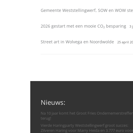
Gemeente Weststellingwerf, SOW en WOW ste
2026 gestart met een mooie CO₂ besparing
3 
Street art in Wolvega en Noordwolde
25 april 2
Nieuws:
Na 10 jaar komt het Groot Fries Ondernemerstreffe
terug!
Vierde Haringparty Weststellingwerf groot succes:
Zilveren Haring voor Marry Heida en 3.777 euro voo