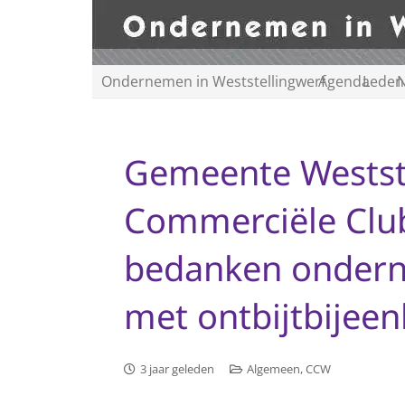
Ondernemen in Weststellingwerf
Agenda
Leden
N
Gemeente Westst
Commerciële Club
bedanken ondern
met ontbijtbijee
3 jaar geleden
Algemeen
,
CCW