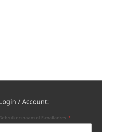
Login / Account:
Gebruikersnaam of E-mailadres
*