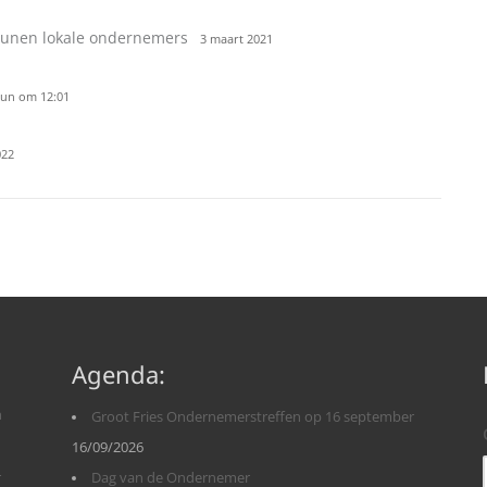
unen lokale ondernemers
3 maart 2021
jun om 12:01
022
Agenda:
n
Groot Fries Ondernemerstreffen op 16 september
16/09/2026
r
Dag van de Ondernemer