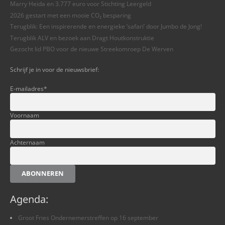
Marry Heida en 3.777 euro voor Stichting Leergeld
2026 gestart met een mooie CO₂ besparing
Terugblik: Een inspirerende en energieke ‘safari’ door Jumbo de Jong!
Terugblik ALV en bezoek aan Dragt Houtkonstruktie
Gezocht lid PBO voor de nieuwe Streekomroep De Werven
Schrijf je in voor de nieuwsbrief:
E-mailadres
*
Voornaam
Achternaam
ABONNEREN
Agenda:
Groot Fries Ondernemerstreffen op 16 september