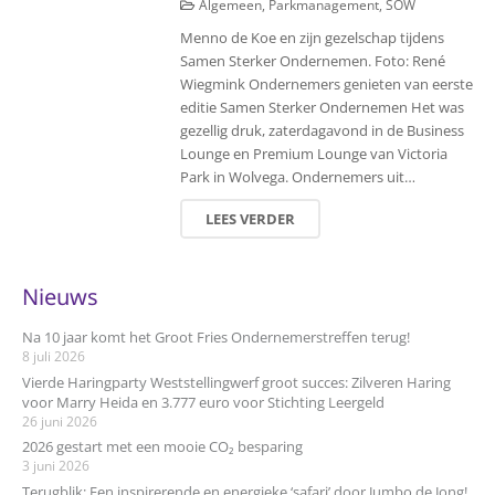
Algemeen
,
Parkmanagement
,
SOW
Menno de Koe en zijn gezelschap tijdens
Samen Sterker Ondernemen. Foto: René
Wiegmink Ondernemers genieten van eerste
editie Samen Sterker Ondernemen Het was
gezellig druk, zaterdagavond in de Business
Lounge en Premium Lounge van Victoria
Park in Wolvega. Ondernemers uit…
LEES VERDER
Nieuws
Na 10 jaar komt het Groot Fries Ondernemerstreffen terug!
8 juli 2026
Vierde Haringparty Weststellingwerf groot succes: Zilveren Haring
voor Marry Heida en 3.777 euro voor Stichting Leergeld
26 juni 2026
2026 gestart met een mooie CO₂ besparing
3 juni 2026
Terugblik: Een inspirerende en energieke ‘safari’ door Jumbo de Jong!