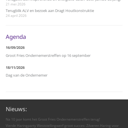
21 mei 2026
Terugblik ALV en bezoek aan Dragt Houtkonstruktie
24 april 2026
Agenda
16/09/2026
Groot Fries Ondernemerstreffen op 16 september
18/11/2026
Dag van de Ondernemer
Nieuws:
Na 10 jaar komt het Groot Fries Ondernemerstreffen terug!
Vierde Haringparty Weststellingwerf groot succes: Zilveren Haring voor