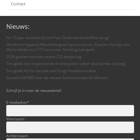
Contact
Nieuws:
Na 10 jaar komt het Groot Fries Ondernemerstreffen terug!
Vierde Haringparty Weststellingwerf groot succes: Zilveren Haring voor
Marry Heida en 3.777 euro voor Stichting Leergeld
2026 gestart met een mooie CO₂ besparing
Terugblik: Een inspirerende en energieke ‘safari’ door Jumbo de Jong!
Terugblik ALV en bezoek aan Dragt Houtkonstruktie
Gezocht lid PBO voor de nieuwe Streekomroep De Werven
Schrijf je in voor de nieuwsbrief:
E-mailadres
*
Voornaam
Achternaam