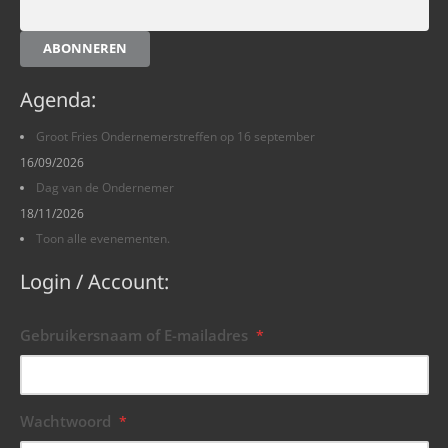
ABONNEREN
Agenda:
Groot Fries Ondernemerstreffen op 16 september
16/09/2026
Dag van de Ondernemer
18/11/2026
Toon alle evenementen.
Login / Account:
Gebruikersnaam of E-mailadres
*
Wachtwoord
*