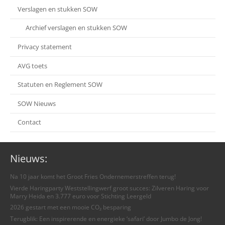
Verslagen en stukken SOW
Archief verslagen en stukken SOW
Privacy statement
AVG toets
Statuten en Reglement SOW
SOW Nieuws
Contact
Nieuws:
Na 10 jaar komt het Groot Fries Ondernemerstreffen terug!
Vierde Haringparty Weststellingwerf groot succes: Zilveren Haring voor
Marry Heida en 3.777 euro voor Stichting Leergeld
2026 gestart met een mooie CO₂ besparing
Terugblik: Een inspirerende en energieke ‘safari’ door Jumbo de Jong!