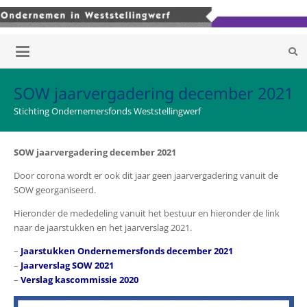
SOW jaarvergadering december 2021
Stichting Ondernemersfonds Weststellingwerf
SOW jaarvergadering december 2021
Door corona wordt er ook dit jaar geen jaarvergadering vanuit de
SOW georganiseerd.
Hieronder de mededeling vanuit het bestuur en hieronder de link
naar de jaarstukken en het jaarverslag 2021.
–
Jaarstukken Ondernemersfonds december 2021
–
Jaarverslag SOW 2021
–
Verslag kascommissie 2020