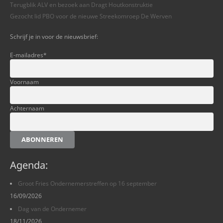
Terugblik ALV en bezoek aan Dragt Houtkonstruktie
Gezocht lid PBO voor de nieuwe Streekomroep De Werven
Schrijf je in voor de nieuwsbrief:
E-mailadres
*
Voornaam
Achternaam
ABONNEREN
Agenda:
Groot Fries Ondernemerstreffen op 16 september
16/09/2026
Dag van de Ondernemer
18/11/2026