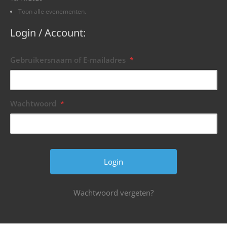
Toon alle evenementen.
Login / Account:
Gebruikersnaam of E-mailadres
*
Wachtwoord
*
Wachtwoord vergeten?