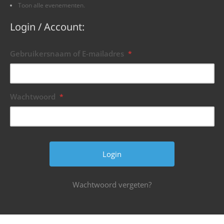
Toon alle evenementen.
Login / Account:
Gebruikersnaam of E-mailadres
*
Wachtwoord
*
Wachtwoord vergeten?