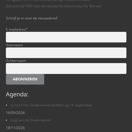
Gezocht lid PBO voor de nieuwe Streekomroep De Werven
Schrijf je in voor de nieuwsbrief:
E-mailadres
*
Voornaam
Achternaam
ABONNEREN
Agenda:
Groot Fries Ondernemerstreffen op 16 september
16/09/2026
Dag van de Ondernemer
18/11/2026