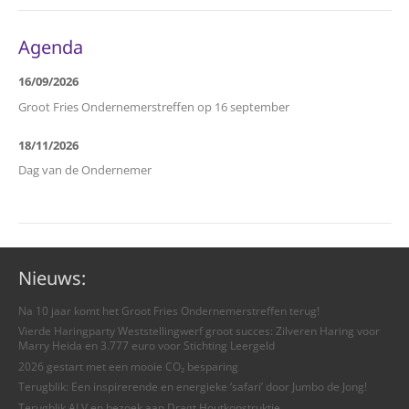
Agenda
16/09/2026
Groot Fries Ondernemerstreffen op 16 september
18/11/2026
Dag van de Ondernemer
Nieuws:
Na 10 jaar komt het Groot Fries Ondernemerstreffen terug!
Vierde Haringparty Weststellingwerf groot succes: Zilveren Haring voor
Marry Heida en 3.777 euro voor Stichting Leergeld
2026 gestart met een mooie CO₂ besparing
Terugblik: Een inspirerende en energieke ‘safari’ door Jumbo de Jong!
Terugblik ALV en bezoek aan Dragt Houtkonstruktie