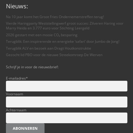
Nieuws:
Na 10 jaar komt het Groot Fries Ondernemerstreffen terug!
Vierde Haringparty Weststellingwerf groot succes: Zilveren Haring voor
Marry Heida en 3.777 euro voor Stichting Leergeld
2026 gestart met een mooie CO₂ besparing
Terugblik: Een inspirerende en energieke ‘safari’ door Jumbo de Jong!
Terugblik ALV en bezoek aan Dragt Houtkonstruktie
Gezocht lid PBO voor de nieuwe Streekomroep De Werven
Schrijf je in voor de nieuwsbrief:
E-mailadres
*
Voornaam
Achternaam
ABONNEREN