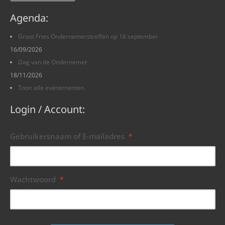
Agenda:
Groot Fries Ondernemerstreffen op 16 september
16/09/2026
Dag van de Ondernemer
18/11/2026
Toon alle evenementen.
Login / Account:
Gebruikersnaam of E-mailadres
*
Wachtwoord
*