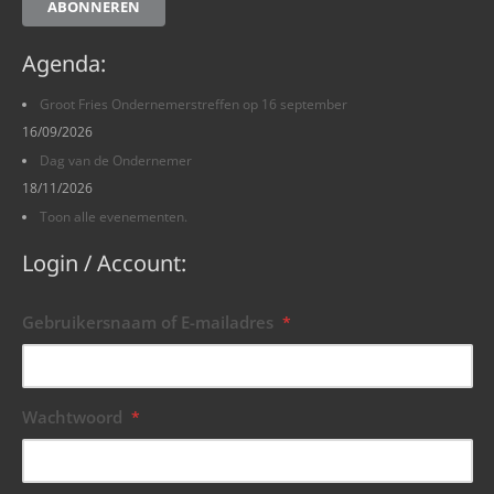
ABONNEREN
Agenda:
Groot Fries Ondernemerstreffen op 16 september
16/09/2026
Dag van de Ondernemer
18/11/2026
Toon alle evenementen.
Login / Account:
Gebruikersnaam of E-mailadres
*
Wachtwoord
*