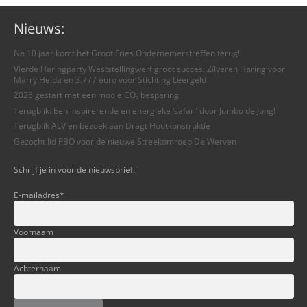
Nieuws:
Na 10 jaar komt het Groot Fries Ondernemerstreffen terug!
Vierde Haringparty Weststellingwerf groot succes: Zilveren Haring voor
Marry Heida en 3.777 euro voor Stichting Leergeld
2026 gestart met een mooie CO₂ besparing
Terugblik: Een inspirerende en energieke ‘safari’ door Jumbo de Jong!
Terugblik ALV en bezoek aan Dragt Houtkonstruktie
Gezocht lid PBO voor de nieuwe Streekomroep De Werven
Schrijf je in voor de nieuwsbrief:
E-mailadres
*
Voornaam
Achternaam