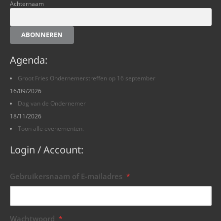
Achternaam
ABONNEREN
Agenda:
Groot Fries Ondernemerstreffen op 16 september
16/09/2026
Dag van de Ondernemer
18/11/2026
Toon alle evenementen.
Login / Account:
Gebruikersnaam of E-mailadres
*
Wachtwoord
*