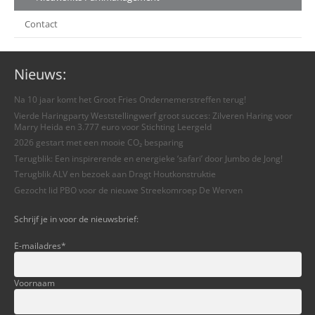
Contact
Nieuws:
Na 10 jaar komt het Groot Fries Ondernemerstreffen terug!
Vierde Haringparty Weststellingwerf groot succes: Zilveren Haring voor
Marry Heida en 3.777 euro voor Stichting Leergeld
2026 gestart met een mooie CO₂ besparing
Terugblik: Een inspirerende en energieke ‘safari’ door Jumbo de Jong!
Terugblik ALV en bezoek aan Dragt Houtkonstruktie
Gezocht lid PBO voor de nieuwe Streekomroep De Werven
Schrijf je in voor de nieuwsbrief:
E-mailadres
*
Voornaam