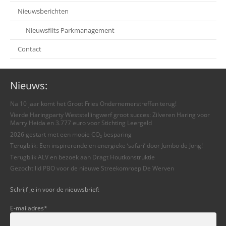
Nieuwsberichten
Nieuwsflits Parkmanagement
Contact
Nieuws:
Na 10 jaar komt het Groot Fries Ondernemerstreffen terug!
Vierde Haringparty Weststellingwerf groot succes: Zilveren Haring voor
Marry Heida en 3.777 euro voor Stichting Leergeld
2026 gestart met een mooie CO₂ besparing
Terugblik: Een inspirerende en energieke ‘safari’ door Jumbo de Jong!
Terugblik ALV en bezoek aan Dragt Houtkonstruktie
Gezocht lid PBO voor de nieuwe Streekomroep De Werven
Schrijf je in voor de nieuwsbrief:
E-mailadres
*