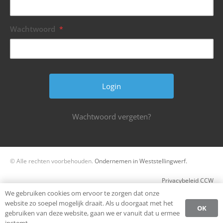
Wachtwoord
*
Wachtwoord vergeten?
© Alle rechten voorbehouden.
Ondernemen in Weststellingwerf.
Privacybeleid CCW
We gebruiken cookies om ervoor te zorgen dat onze
Register
website zo soepel mogelijk draait. Als u doorgaat met het
OK
gebruiken van deze website, gaan we er vanuit dat u ermee
Login