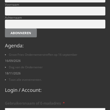
Voornaam
Achternaam
ABONNEREN
Agenda:
Groot Fries Ondernemerstreffen op 16 september
16/09/2026
Dag van de Ondernemer
18/11/2026
Toon alle evenementen.
Login / Account:
Gebruikersnaam of E-mailadres
*