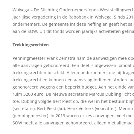
Wolvega – De Stichting Ondernemersfonds Weststellingwer
jaarlijkse vergadering in de Rabobank in Wolvega. Sinds 20
ondernemers. De gemeente int deze heffing en geeft het sal
aan de SOW. Uit dit fonds worden jaarlijks activiteiten gefin
Trekkingsrechten
Penningmeester Frank Zeinstra nam de aanwezigen mee door 
alle aanvragen gehonoreerd. Een deel is afgewezen, omdat
trekkingsrechten beschikt. Alleen ondernemers die bijdrag
trekkingsrecht en kunnen een aanvraag indienen. Andere act
gehonoreerd wegens een beperkt budget. Aan het einde van 
ruim 3200 euro. De nieuwe secretaris Marcus Dubling licht 
toe. Dubling volgde Bert Piest op, die wel in het bestuur bli
(secretaris), Bert Piest (lid), Henk Verkerk (voorzitter), Menno
(penningmeester). In 2019 waren er zes aanvragen, veel mee
SOW heeft alle aanvragen gehonoreerd, alleen niet allemaa