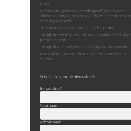
terug!
Vierde Haringparty Weststellingwerf groot succes:
Zilveren Haring voor Marry Heida en 3.777 euro voo
Stichting Leergeld
2026 gestart met een mooie CO₂ besparing
Terugblik: Een inspirerende en energieke ‘safari’ door
Jumbo de Jong!
Terugblik ALV en bezoek aan Dragt Houtkonstruktie
Gezocht lid PBO voor de nieuwe Streekomroep De
Werven
Schrijf je in voor de nieuwsbrief:
E-mailadres
*
Voornaam
Achternaam