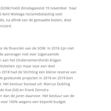
f (SOW) hield dinsdagavond 19 november haar
16 kent Wolvega reclamebelasting voor
do, na aftrek van de gemaakte kosten, door
ancierd.
de financiën van de SOW. In 2018 zijn niet
 de aanvrager niet over zogenaamde
en aan het Ondernemersfonds krijgen
iviteiten zijn maar voor een deel
2018 had de Stichting een kleine reserve van
de gesteunde projecten in 2018 en 2019 kort
jft. Het bestuur bestaat uit: Marcus Dubling
 de Koe (lid) en Frank Zeinstra
r dan de jaren daarvoor. Het bestuur van de
l voor 100% wegens een beperkt budget.