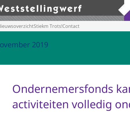
ieuwsoverzicht
Stiekm Trots!
Contact
november 2019
Ondernemersfonds kan 
activiteiten volledig 