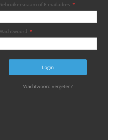
Gebruikersnaam of E-mailadres
*
Wachtwoord
*
Wachtwoord vergeten?