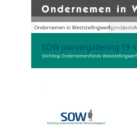
Ondernemen in Weststellingwerf
Agenda
Leden
N
SOW jaarvergadering 19 
Stichting Ondernemersfonds Weststellingwerf