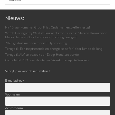
Nieuws:
Na 10 jaar komt het Groot Fries Ondernemerstreffen terug!
Vierde Haringparty Weststellingwerf groot succes: Zilveren Haring voor
Marry Heida en 3.777 euro voor Stichting Leergeld
2026 gestart met een mooie CO₂ besparing
Terugblik: Een inspirerende en energieke ‘safari’ door Jumbo de Jong!
Terugblik ALV en bezoek aan Dragt Houtkonstruktie
Gezocht lid PBO voor de nieuwe Streekomroep De Werven
Schrijf je in voor de nieuwsbrief:
E-mailadres
*
Voornaam
Achternaam