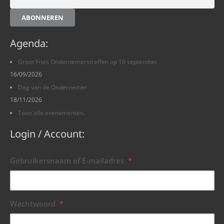
ABONNEREN
Agenda:
Groot Fries Ondernemerstreffen op 16 september
16/09/2026
Dag van de Ondernemer
18/11/2026
Toon alle evenementen.
Login / Account:
Gebruikersnaam of E-mailadres
*
Wachtwoord
*