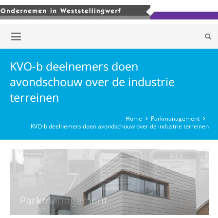
KVO-b deelnemers doen
avondschouw over de industrie
terreinen
Home
Parkmanagement
KVO-b deelnemers doen avondschouw over de industrie terreinen
Parkmanagement