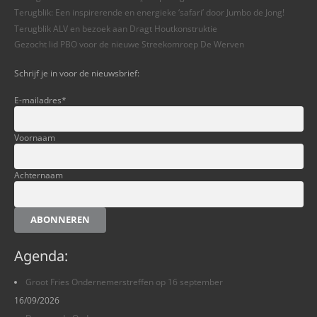
Terugblik: Een inspirerende en energieke ‘safari’ door Jumbo de Jong!
Terugblik ALV en bezoek aan Dragt Houtkonstruktie
Gezocht lid PBO voor de nieuwe Streekomroep De Werven
Schrijf je in voor de nieuwsbrief:
E-mailadres
*
Voornaam
Achternaam
ABONNEREN
Agenda:
Groot Fries Ondernemerstreffen op 16 september
16/09/2026