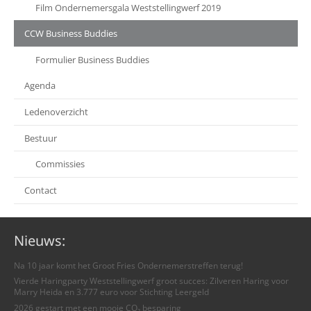
Film Ondernemersgala Weststellingwerf 2019
CCW Business Buddies
Formulier Business Buddies
Agenda
Ledenoverzicht
Bestuur
Commissies
Contact
Nieuws:
Na 10 jaar komt het Groot Fries Ondernemerstreffen terug!
Vierde Haringparty Weststellingwerf groot succes: Zilveren Haring voor
Marry Heida en 3.777 euro voor Stichting Leergeld
2026 gestart met een mooie CO₂ besparing