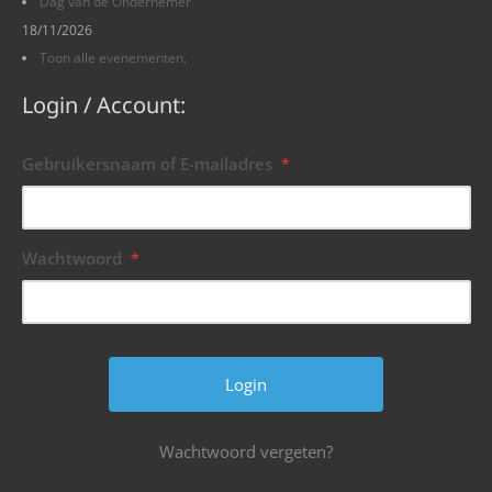
Dag van de Ondernemer
18/11/2026
Toon alle evenementen.
Login / Account:
Gebruikersnaam of E-mailadres
*
Wachtwoord
*
Wachtwoord vergeten?